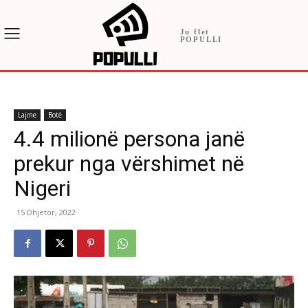
Ju flet
POPULLI
Lajme
Botë
4.4 milionë persona janë
prekur nga vërshimet në
Nigeri
15 Dhjetor, 2022