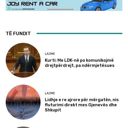
TË FUNDIT
LAJME
Kurti: Me LDK-në po komunikojmë
drejtpërdrejt, pa ndërmjetësues
LAJME
Lidhje e re ajrore për mërgatën, nis
fluturimi direkt mes Gjenevës dhe
Shkupit