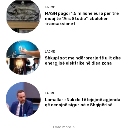
LAJME
MASH pagoi 1.5 milionë euro për tre
muaj te “Ars Studio”, zbulohen
transaksionet
LAJME
Shkupi sot me ndërprerje të ujit dhe
energjisë elektrike në disa zona
LAJME
Lamallari: Nuk do të lejojmë agjenda
që cenojnë sigurinë e Shqipërisë
Load more