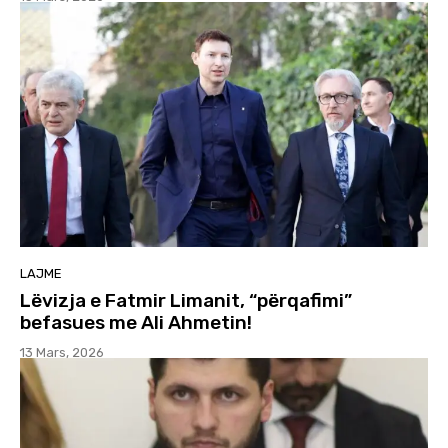
LAJME
Lëvizja e Fatmir Limanit, “përqafimi”
befasues me Ali Ahmetin!
13 Mars, 2026