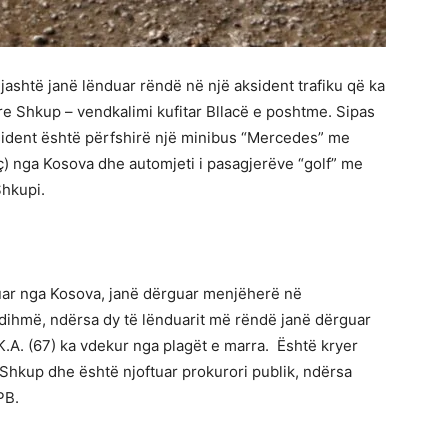
ashtë janë lënduar rëndë në një aksident trafiku që ka
re Shkup – vendkalimi kufitar Bllacë e poshtme. Sipas
sident është përfshirë një minibus “Mercedes” me
eç) nga Kosova dhe automjeti i pasagjerëve “golf” me
Shkupi.
duar nga Kosova, janë dërguar menjëherë në
dihmë, ndërsa dy të lënduarit më rëndë janë dërguar
K.A. (67) ka vdekur nga plagët e marra. Është kryer
Shkup dhe është njoftuar prokurori publik, ndërsa
PB.