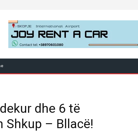
ne
vdekur dhe 6 të
n Shkup – Bllacë!