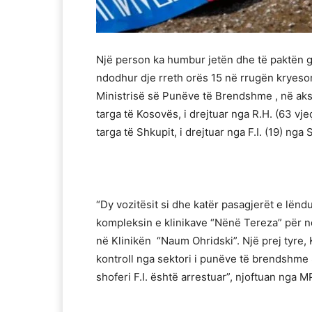
Një person ka humbur jetën dhe të paktën gj
ndodhur dje rreth orës 15 në rrugën kryeso
Ministrisë së Punëve të Brendshme , në ak
targa të Kosovës, i drejtuar nga R.H. (63 vj
targa të Shkupit, i drejtuar nga F.I. (19) nga 
“Dy vozitësit si dhe katër pasagjerët e lën
kompleksin e klinikave “Nënë Tereza” për n
në Klinikën “Naum Ohridski”. Një prej tyre, 
kontroll nga sektori i punëve të brendshme 
shoferi F.I. është arrestuar”, njoftuan nga M