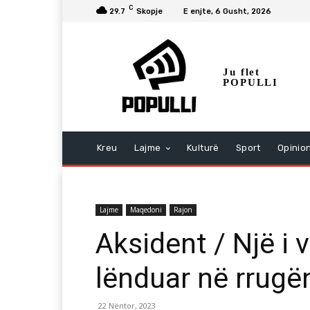
C
29.7
Skopje
E enjte, 6 Gusht, 2026
Ju flet
POPULLI
Kreu
Lajme
Kulturë
Sport
Opinio
Lajme
Maqedoni
Rajon
Aksident / Një i 
lënduar në rrugë
22 Nëntor, 2023