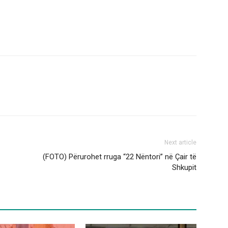
Next article
(FOTO) Përurohet rruga “22 Nëntori” në Çair të
Shkupit