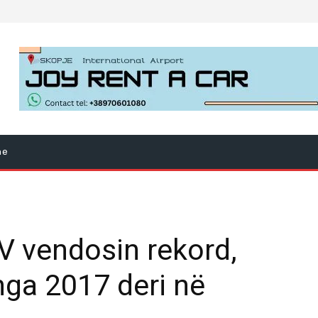
ne
VV vendosin rekord,
nga 2017 deri në