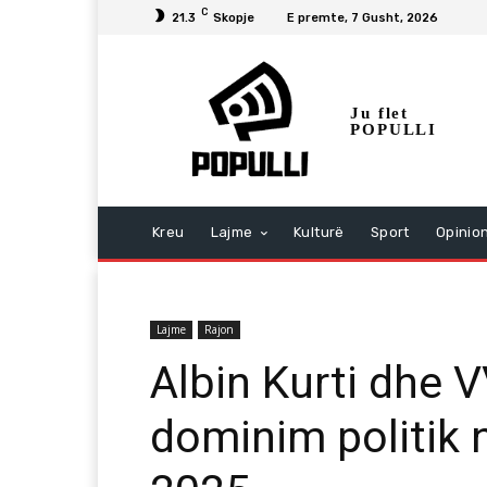
C
21.3
Skopje
E premte, 7 Gusht, 2026
Ju flet
POPULLI
Kreu
Lajme
Kulturë
Sport
Opinio
Lajme
Rajon
Albin Kurti dhe 
dominim politik 