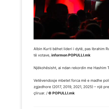
Albin Kurti bëhet lideri i dytë, pas Ibrahim
të votave,
informon POPULLI.mk
Njëkohësisht, ai ndan rekordin me Hashim Thaç
Vetëvendosje mbetet forca më e madhe polit
zgjedhore (2017, 2019, 2021, 2025) – një p
çliruar. /
© POPULLI.mk