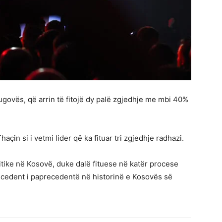
 Rugovës, që arrin të fitojë dy palë zgjedhje me mbi 40%
in si i vetmi lider që ka fituar tri zgjedhje radhazi.
ike në Kosovë, duke dalë fituese në katër procese
recedent i paprecedentë në historinë e Kosovës së