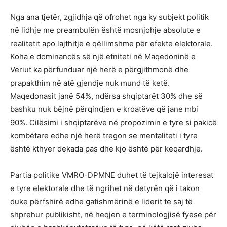
Nga ana tjetër, zgjidhja që ofrohet nga ky subjekt politik
në lidhje me preambulën është mosnjohje absolute e
realitetit apo lajthitje e qëllimshme për efekte elektorale.
Koha e dominancës së një etniteti në Maqedoninë e
Veriut ka përfunduar një herë e përgjithmonë dhe
prapakthim në atë gjendje nuk mund të ketë.
Maqedonasit janë 54%, ndërsa shqiptarët 30% dhe së
bashku nuk bëjnë përqindjen e kroatëve që jane mbi
90%. Cilësimi i shqiptarëve në propozimin e tyre si pakicë
kombëtare edhe një herë tregon se mentaliteti i tyre
është kthyer dekada pas dhe kjo është për keqardhje.
Partia politike VMRO-DPMNE duhet të tejkalojë interesat
e tyre elektorale dhe të ngrihet në detyrën që i takon
duke përfshirë edhe gatishmërinë e liderit te saj të
shprehur publikisht, në heqjen e terminologjisë fyese për