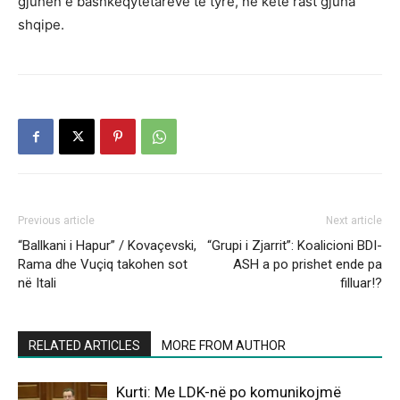
gjuhën e bashkëqytetarëve të tyre, në këtë rast gjuha
shqipe.
Previous article
Next article
“Ballkani i Hapur” / Kovaçevski,
“Grupi i Zjarrit”: Koalicioni BDI-
Rama dhe Vuçiq takohen sot
ASH a po prishet ende pa
në Itali
filluar!?
RELATED ARTICLES
MORE FROM AUTHOR
Kurti: Me LDK-në po komunikojmë