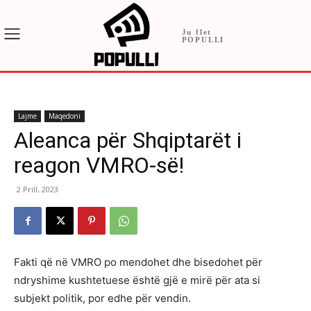
Ju flet
POPULLI
Lajme
Maqedoni
Aleanca për Shqiptarët i
reagon VMRO-së!
2 Prill, 2023
Fakti që në VMRO po mendohet dhe bisedohet për
ndryshime kushtetuese është gjë e mirë për ata si
subjekt politik, por edhe për vendin.