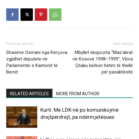
Previous article
Next article
Shasime Osmani nga Kërçova
Mbyllet ekspozita “Mas’akrat
zgjidhet deputete në
në Kosovë 1998–1999”, Vlora
Parlamentin e Kantonit të
Çitaku kërkon hetim të thellë
Bernit
për pasaktësitë
RELATED ARTICLES
MORE FROM AUTHOR
Kurti: Me LDK-në po komunikojmë
drejtpërdrejt, pa ndërmjetësues