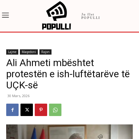
Ju flet
POPULLI
Lajme
Maqedoni
Rajon
Ali Ahmeti mbështet
protestën e ish-luftëtarëve të
UÇK-së
30 Mars, 2026