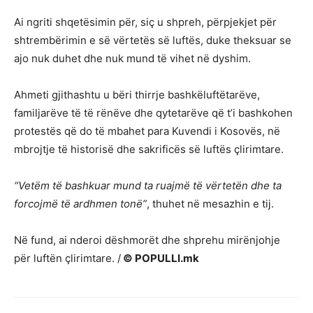
Ai ngriti shqetësimin për, siç u shpreh, përpjekjet për
shtrembërimin e së vërtetës së luftës, duke theksuar se
ajo nuk duhet dhe nuk mund të vihet në dyshim.
Ahmeti gjithashtu u bëri thirrje bashkëluftëtarëve,
familjarëve të të rënëve dhe qytetarëve që t’i bashkohen
protestës që do të mbahet para
Kuvendi i Kosovës
, në
mbrojtje të historisë dhe sakrificës së luftës çlirimtare.
“Vetëm të bashkuar mund ta ruajmë të vërtetën dhe ta
forcojmë të ardhmen tonë”
, thuhet në mesazhin e tij.
Në fund, ai nderoi dëshmorët dhe shprehu mirënjohje
për luftën çlirimtare. /
© POPULLI.mk