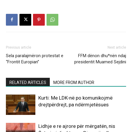
Previous article
Next article
Sela paralajmëron protestat e
FFM dënon dhu*nën ndaj
“Frontit Europian”
presidentit Muamed Sejdini
RELATED ARTICLES
MORE FROM AUTHOR
Kurti: Me LDK-në po komunikojmë
drejtpërdrejt, pa ndërmjetësues
Lidhje e re ajrore për mërgatën, nis