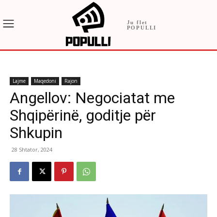
Ju flet
POPULLI
Lajme
Maqedoni
Rajon
Angellov: Negociatat me
Shqipërinë, goditje për
Shkupin
28 Shtator, 2024