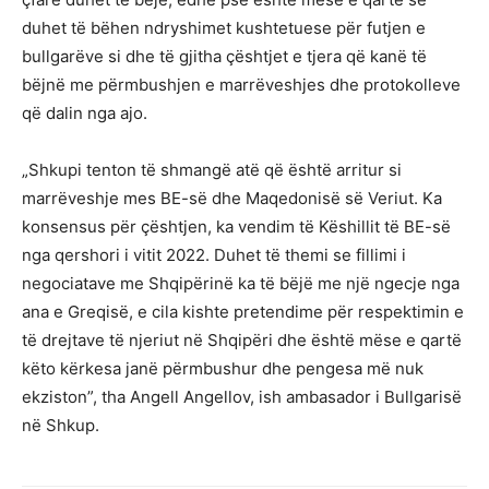
duhet të bëhen ndryshimet kushtetuese për futjen e
bullgarëve si dhe të gjitha çështjet e tjera që kanë të
bëjnë me përmbushjen e marrëveshjes dhe protokolleve
që dalin nga ajo.
„Shkupi tenton të shmangë atë që është arritur si
marrëveshje mes BE-së dhe Maqedonisë së Veriut. Ka
konsensus për çështjen, ka vendim të Këshillit të BE-së
nga qershori i vitit 2022. Duhet të themi se fillimi i
negociatave me Shqipërinë ka të bëjë me një ngecje nga
ana e Greqisë, e cila kishte pretendime për respektimin e
të drejtave të njeriut në Shqipëri dhe është mëse e qartë
këto kërkesa janë përmbushur dhe pengesa më nuk
ekziston”, tha Angell Angellov, ish ambasador i Bullgarisë
në Shkup.