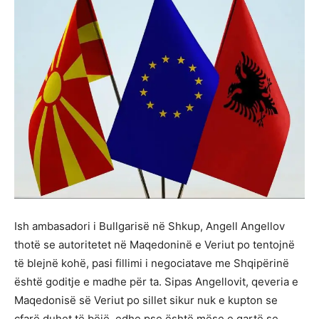
Ish ambasadori i Bullgarisë në Shkup, Angell Angellov
thotë se autoritetet në Maqedoninë e Veriut po tentojnë
të blejnë kohë, pasi fillimi i negociatave me Shqipërinë
është goditje e madhe për ta. Sipas Angellovit, qeveria e
Maqedonisë së Veriut po sillet sikur nuk e kupton se
çfarë duhet të bëjë, edhe pse është mëse e qartë se