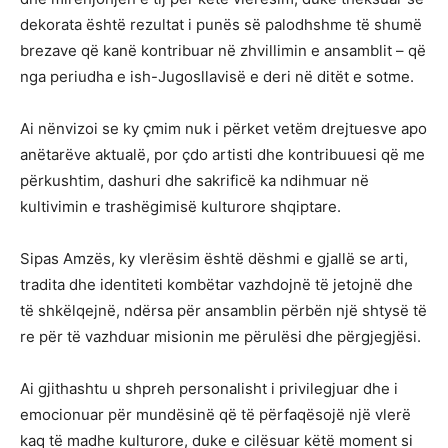
dekorata është rezultat i punës së palodhshme të shumë
brezave që kanë kontribuar në zhvillimin e ansamblit – që
nga periudha e ish-Jugosllavisë e deri në ditët e sotme.
Ai nënvizoi se ky çmim nuk i përket vetëm drejtuesve apo
anëtarëve aktualë, por çdo artisti dhe kontribuuesi që me
përkushtim, dashuri dhe sakrificë ka ndihmuar në
kultivimin e trashëgimisë kulturore shqiptare.
Sipas Amzës, ky vlerësim është dëshmi e gjallë se arti,
tradita dhe identiteti kombëtar vazhdojnë të jetojnë dhe
të shkëlqejnë, ndërsa për ansamblin përbën një shtysë të
re për të vazhduar misionin me përulësi dhe përgjegjësi.
Ai gjithashtu u shpreh personalisht i privilegjuar dhe i
emocionuar për mundësinë që të përfaqësojë një vlerë
kaq të madhe kulturore, duke e cilësuar këtë moment si