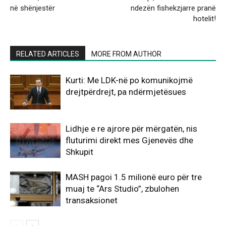
në shënjestër
ndezën fishekzjarre pranë
hotelit!
RELATED ARTICLES
MORE FROM AUTHOR
Kurti: Me LDK-në po komunikojmë
drejtpërdrejt, pa ndërmjetësues
Lidhje e re ajrore për mërgatën, nis
fluturimi direkt mes Gjenevës dhe
Shkupit
MASH pagoi 1.5 milionë euro për tre
muaj te “Ars Studio”, zbulohen
transaksionet