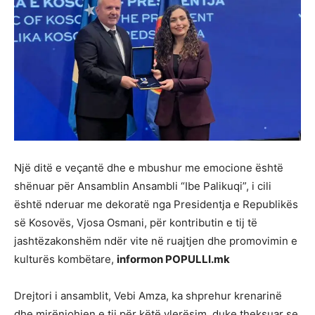
Një ditë e veçantë dhe e mbushur me emocione është
shënuar për Ansamblin
Ansambli “Ibe Palikuqi”
, i cili
është nderuar me dekoratë nga Presidentja e Republikës
së Kosovës,
Vjosa Osmani
, për kontributin e tij të
jashtëzakonshëm ndër vite në ruajtjen dhe promovimin e
kulturës kombëtare,
informon POPULLI.mk
Drejtori i ansamblit,
Vebi Amza
, ka shprehur krenarinë
dhe mirënjohjen e tij për këtë vlerësim, duke theksuar se