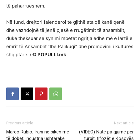
të paharrueshëm.
Në fund, drejtori falënderoi të gjithë ata që kanë qenë
dhe vazhdojnë të jenë pjesë e rrugëtimit të ansamblit,
duke theksuar se synimi mbetet ngritja edhe më e lartë e
emrit të Ansamblit “Ibe Palikuqi” dhe promovimi i kulturës
shqiptare. /
© POPULLI.mk
Previous article
Next article
Marco Rubio: Irani në pikën më
(VIDEO) Natë pa gjumë për
të dobët, industria ushtarake
turqit, tifozët e Kosovës