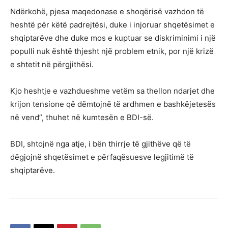
Ndërkohë, pjesa maqedonase e shoqërisë vazhdon të
heshtë për këtë padrejtësi, duke i injoruar shqetësimet e
shqiptarëve dhe duke mos e kuptuar se diskriminimi i një
populli nuk është thjesht një problem etnik, por një krizë
e shtetit në përgjithësi.
Kjo heshtje e vazhdueshme vetëm sa thellon ndarjet dhe
krijon tensione që dëmtojnë të ardhmen e bashkëjetesës
në vend”, thuhet në kumtesën e BDI-së.
BDI, shtojnë nga atje, i bën thirrje të gjithëve që të
dëgjojnë shqetësimet e përfaqësuesve legjitimë të
shqiptarëve.