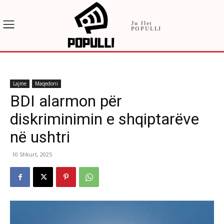
Ju flet
POPULLI
Lajme
Maqedoni
BDI alarmon për
diskriminimin e shqiptarëve
në ushtri
10 Shkurt, 2025