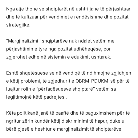
Nga atje thonë se shqiptarët në ushtri janë të përjashtuar
dhe të kufizuar për vendimet e rëndësishme dhe pozitat
strategjike.
“Margjinalizimi i shqiptarëve nuk ndalet vetëm me
përjashtimin e tyre nga pozitat udhëheqëse, por
zgjerohet edhe në sistemin e edukimit ushtarak.
Eshtë shqetësuese se në vend që të ndihmojnë zgjidhjen
e këtij problemi, të zgjedhurit e OBRM-PDUKM-së për të
luajtur rolin e “përfaqësuesve shqiptarë” vetëm sa
legjitimojnë këtë padrejtësi.
Këta politikanë janë të paaftë dhe të paguximshëm për të
ngritur zërin kundër këtij diskriminimi të hapur, duke u
bërë pjesë e heshtur e margjinalizimit të shqiptarëve.