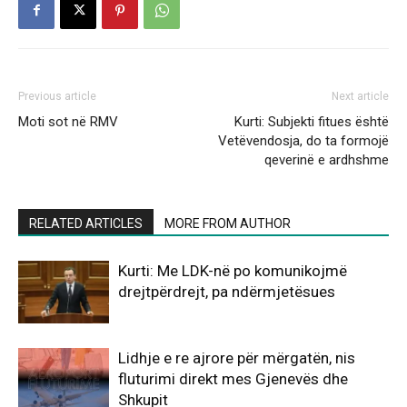
Previous article
Next article
Moti sot në RMV
Kurti: Subjekti fitues është
Vetëvendosja, do ta formojë
qeverinë e ardhshme
RELATED ARTICLES
MORE FROM AUTHOR
Kurti: Me LDK-në po komunikojmë
drejtpërdrejt, pa ndërmjetësues
Lidhje e re ajrore për mërgatën, nis
fluturimi direkt mes Gjenevës dhe
Shkupit