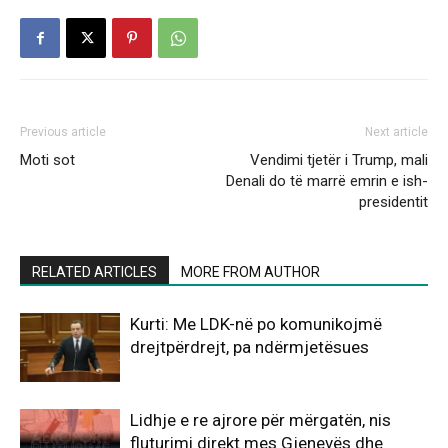
Previous article
Next article
Moti sot
Vendimi tjetër i Trump, mali
Denali do të marrë emrin e ish-
presidentit
RELATED ARTICLES
MORE FROM AUTHOR
Kurti: Me LDK-në po komunikojmë
drejtpërdrejt, pa ndërmjetësues
Lidhje e re ajrore për mërgatën, nis
fluturimi direkt mes Gjenevës dhe