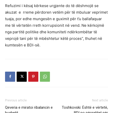
Refuzimi i kësaj kërkese urgjente do të dëshmojë se
akuzat e rreme përdoren vetëm për të mbuluar veprimet
tuaja, por edhe mungesën e guximit për t’u ballafaquar
me të vërtetën rreth korrupsionit në vend. Ne kërkojmë
nga partitë politike dhe komuniteti ndërkombëtar të
veprojë tani për të mbështetur këtë proces”, thuhet në
kumtesën e BDI-së.
Previous article
Next article
Qeveria e miratoi ribalancin e
Toshkovski: Është e vërtetë,
buxhetit
BDI po përgatitet për