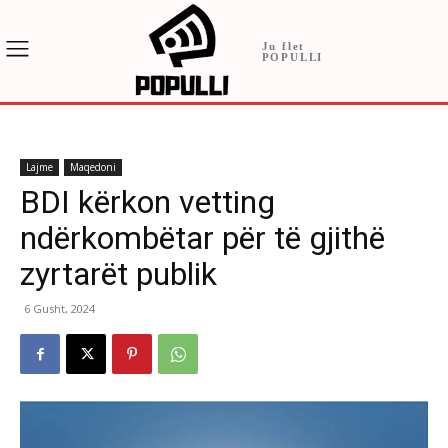
Ju flet
POPULLI
Lajme
Maqedoni
BDI kërkon vetting
ndërkombëtar për të gjithë
zyrtarët publik
6 Gusht, 2024