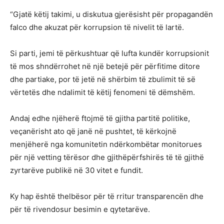
“Gjatë këtij takimi, u diskutua gjerësisht për propagandën
falco dhe akuzat për korrupsion të nivelit të lartë.
Si parti, jemi të përkushtuar që lufta kundër korrupsionit
të mos shndërrohet në një betejë për përfitime ditore
dhe partiake, por të jetë në shërbim të zbulimit të së
vërtetës dhe ndalimit të këtij fenomeni të dëmshëm.
Andaj edhe njëherë ftojmë të gjitha partitë politike,
veçanërisht ato që janë në pushtet, të kërkojnë
menjëherë nga komunitetin ndërkombëtar monitorues
për një vetting tërësor dhe gjithëpërfshirës të të gjithë
zyrtarëve publikë në 30 vitet e fundit.
Ky hap është thelbësor për të rritur transparencën dhe
për të rivendosur besimin e qytetarëve.