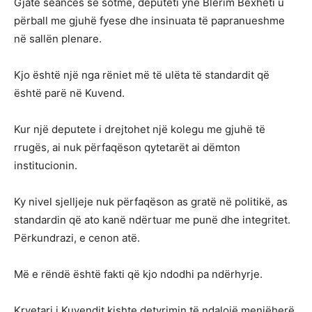
Gjatë seancës së sotme, deputeti ynë Blerim Bexheti u
përball me gjuhë fyese dhe insinuata të papranueshme
në sallën plenare.
Kjo është një nga rëniet më të ulëta të standardit që
është parë në Kuvend.
Kur një deputete i drejtohet një kolegu me gjuhë të
rrugës, ai nuk përfaqëson qytetarët ai dëmton
institucionin.
Ky nivel sjelljeje nuk përfaqëson as gratë në politikë, as
standardin që ato kanë ndërtuar me punë dhe integritet.
Përkundrazi, e cenon atë.
Më e rëndë është fakti që kjo ndodhi pa ndërhyrje.
Kryetari i Kuvendit kishte detyrimin të ndalojë menjëherë