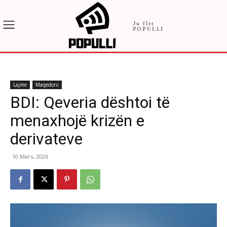
Ju flet
POPULLI
Lajme
Maqedoni
BDI: Qeveria dështoi të
menaxhojë krizën e
derivateve
10 Mars, 2026