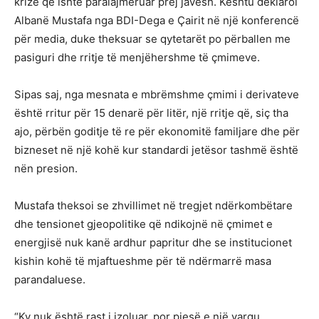
krizë që ishte paralajmëruar prej javësh. Kështu deklaroi
Albanë Mustafa nga BDI-Dega e Çairit në një konferencë
për media, duke theksuar se qytetarët po përballen me
pasiguri dhe rritje të menjëhershme të çmimeve.
Sipas saj, nga mesnata e mbrëmshme çmimi i derivateve
është rritur për 15 denarë për litër, një rritje që, siç tha
ajo, përbën goditje të re për ekonomitë familjare dhe për
bizneset në një kohë kur standardi jetësor tashmë është
nën presion.
Mustafa theksoi se zhvillimet në tregjet ndërkombëtare
dhe tensionet gjeopolitike që ndikojnë në çmimet e
energjisë nuk kanë ardhur papritur dhe se institucionet
kishin kohë të mjaftueshme për të ndërmarrë masa
parandaluese.
“Ky nuk është rast i izoluar, por pjesë e një vargu