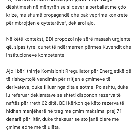
dështimesh në mënyrën se si qeveria përballet me çdo
krizë, me shumë propagandë dhe pak veprime konkrete
për mbrojtjen e qytetarëve”, deklaroi ajo.
Në këtë kontekst, BDI propozoi një sërë masash urgjente
që, sipas tyre, duhet të ndërmerren përmes Kuvendit dhe
institucioneve kompetente.
Ajo i bëri thirrje Komisionit Rregullator për Energjetikë që
të rishqyrtojë vendimin për rritjen e çmimeve të
derivateve, duke filluar nga dita e sotme. Po ashtu, duke
iu referuar deklaratave se shteti disponon rezerva të
naftës për rreth 62 ditë, BDI kërkon që këto rezerva të
hidhen menjëherë në treg me çmim maksimal prej 71
denarë për litër, duke theksuar se ato janë blerë me
çmime edhe më të ulëta.