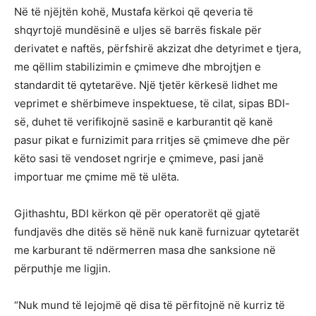
Në të njëjtën kohë, Mustafa kërkoi që qeveria të
shqyrtojë mundësinë e uljes së barrës fiskale për
derivatet e naftës, përfshirë akzizat dhe detyrimet e tjera,
me qëllim stabilizimin e çmimeve dhe mbrojtjen e
standardit të qytetarëve. Një tjetër kërkesë lidhet me
veprimet e shërbimeve inspektuese, të cilat, sipas BDI-
së, duhet të verifikojnë sasinë e karburantit që kanë
pasur pikat e furnizimit para rritjes së çmimeve dhe për
këto sasi të vendoset ngrirje e çmimeve, pasi janë
importuar me çmime më të ulëta.
Gjithashtu, BDI kërkon që për operatorët që gjatë
fundjavës dhe ditës së hënë nuk kanë furnizuar qytetarët
me karburant të ndërmerren masa dhe sanksione në
përputhje me ligjin.
“Nuk mund të lejojmë që disa të përfitojnë në kurriz të