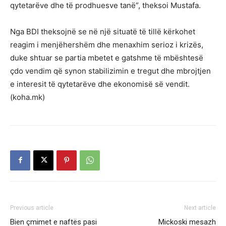
qytetarëve dhe të prodhuesve tanë”, theksoi Mustafa.
Nga BDI theksojnë se në një situatë të tillë kërkohet
reagim i menjëhershëm dhe menaxhim serioz i krizës,
duke shtuar se partia mbetet e gatshme të mbështesë
çdo vendim që synon stabilizimin e tregut dhe mbrojtjen
e interesit të qytetarëve dhe ekonomisë së vendit.
(koha.mk)
Previous article
Next article
Bien çmimet e naftës pasi
Mickoski mesazh