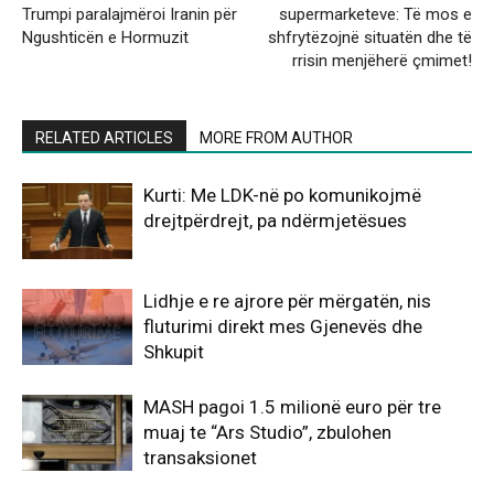
Trumpi paralajmëroi Iranin për
supermarketeve: Të mos e
Ngushticën e Hormuzit
shfrytëzojnë situatën dhe të
rrisin menjëherë çmimet!
RELATED ARTICLES
MORE FROM AUTHOR
Kurti: Me LDK-në po komunikojmë
drejtpërdrejt, pa ndërmjetësues
Lidhje e re ajrore për mërgatën, nis
fluturimi direkt mes Gjenevës dhe
Shkupit
MASH pagoi 1.5 milionë euro për tre
muaj te “Ars Studio”, zbulohen
transaksionet