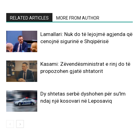
RELATED ARTICLES
MORE FROM AUTHOR
Lamallari: Nuk do të lejojmë agjenda që
cenojnë sigurinë e Shqipërisë
Kasami: Zëvendësministrat e rinj do të
propozohen gjatë shtatorit
Dy shtetas serbë dyshohen për su’lm
ndaj një kosovari në Leposaviq