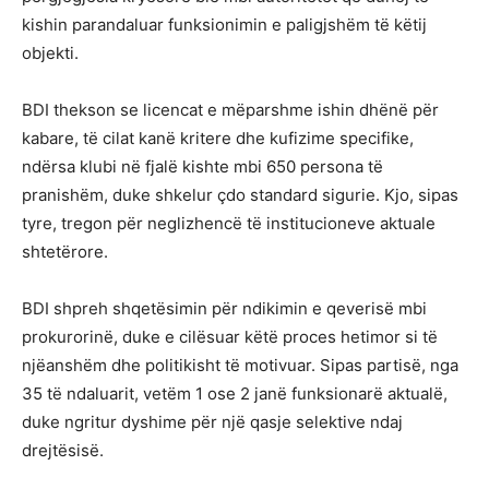
kishin parandaluar funksionimin e paligjshëm të këtij
objekti.
BDI thekson se licencat e mëparshme ishin dhënë për
kabare, të cilat kanë kritere dhe kufizime specifike,
ndërsa klubi në fjalë kishte mbi 650 persona të
pranishëm, duke shkelur çdo standard sigurie. Kjo, sipas
tyre, tregon për neglizhencë të institucioneve aktuale
shtetërore.
BDI shpreh shqetësimin për ndikimin e qeverisë mbi
prokurorinë, duke e cilësuar këtë proces hetimor si të
njëanshëm dhe politikisht të motivuar. Sipas partisë, nga
35 të ndaluarit, vetëm 1 ose 2 janë funksionarë aktualë,
duke ngritur dyshime për një qasje selektive ndaj
drejtësisë.