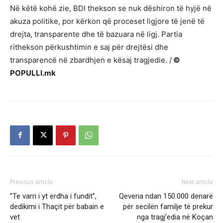
Në këtë kohë zie, BDI thekson se nuk dëshiron të hyjë në
akuza politike, por kërkon që proceset ligjore të jenë të
drejta, transparente dhe të bazuara në ligj. Partia
rithekson përkushtimin e saj për drejtësi dhe
transparencë në zbardhjen e kësaj tragjedie. /
©
POPULLI.mk
Previous article
Next article
”Te varri i yt erdha i fundit”,
Qeveria ndan 150.000 denarë
dedikimi i Thaçit për babain e
për secilën familje të prekur
vet
nga tragj’edia në Koçan