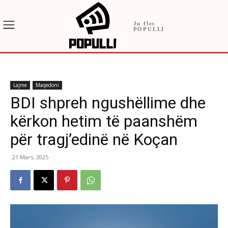
Ju flet
POPULLI
Lajme
Maqedoni
BDI shpreh ngushëllime dhe
kërkon hetim të paanshëm
për tragj’edinë në Koçan
21 Mars, 2025