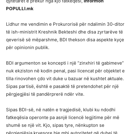
qytetarët e prekur nga kjo fatkeqësi,
informon
POPULLI.mk
Lidhur me vendimin e Prokurorisë për ndalimin 30-ditor
të ish-ministrit Kreshnik Bekteshi dhe disa zyrtarëve të
qeverisë së mëparshme, BDI thekson disa aspekte kyçe
për opinionin publik.
BDI argumenton se koncepti i një “zinxhiri të gabimeve”
nuk ekziston në kodin penal, pasi licencat për objektet e
tilla rinovohen çdo vit duke u bazuar në kushtet aktuale.
Sipas partisë, është e pasaktë të pretendohet për një
përgjegjësi të pandërprerë ndër vite.
Sipas BDI-së, në natën e tragjedisë, klubi ku ndodhi
fatkeqësia operonte pa asnjë licencë legjitime për më
shumë se një vit. Kjo, sipas tyre, nënkupton se
përgjegjësia kryesore bie mbi autoritetet që duhej të