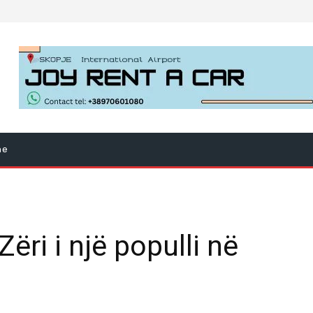
ne
ri i një populli në