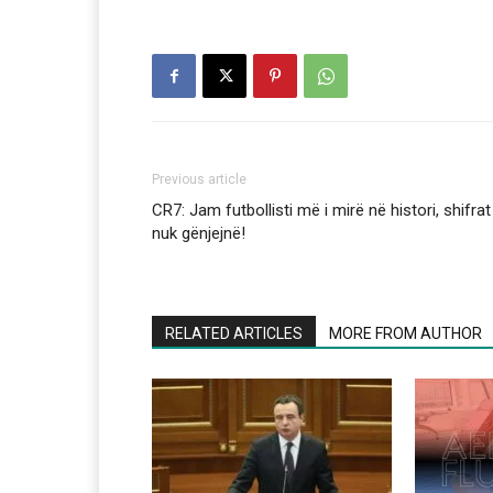
Previous article
CR7: Jam futbollisti më i mirë në histori, shifrat
nuk gënjejnë!
RELATED ARTICLES
MORE FROM AUTHOR