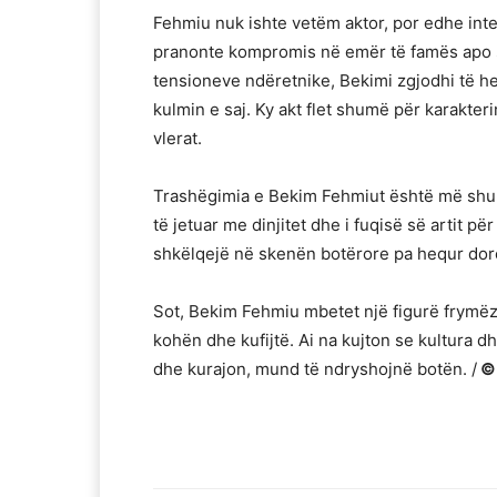
Fehmiu nuk ishte vetëm aktor, por edhe inte
pranonte kompromis në emër të famës apo s
tensioneve ndëretnike, Bekimi zgjodhi të hes
kulmin e saj. Ky akt flet shumë për karakteri
vlerat.
Trashëgimia e Bekim Fehmiut është më shumë 
të jetuar me dinjitet dhe i fuqisë së artit për
shkëlqejë në skenën botërore pa hequr dorë n
Sot, Bekim Fehmiu mbetet një figurë frymëzu
kohën dhe kufijtë. Ai na kujton se kultura d
dhe kurajon, mund të ndryshojnë botën. /
©