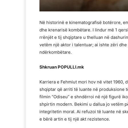
Në historinë e kinematografisë botërore, emr
dhe krenarisë kombëtare. I lindur më 1 qers
rrënjët e tij shqiptare u thelluan në dashuri
vetëm një aktor i talentuar; ai ishte zëri dh
ndërkombëtare.
Shkruan POPULLI.mk
Karriera e Fehmiut mori hov në vitet 1960, du
shqiptar që arriti të luante në produksione 
filmin “Odiseu” e shndërroi në një figurë i
shpirtin modern. Bekimi u dallua jo vetëm pë
integritetin moral. Ai refuzoi të luante në 
e bërë artin e tij një akt rezistence.