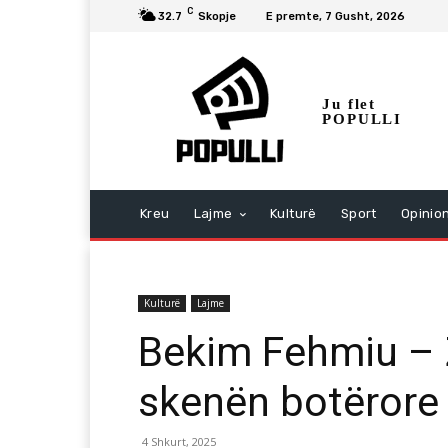
C
32.7
Skopje
E premte, 7 Gusht, 2026
Ju flet
POPULLI
Kreu
Lajme
Kulturë
Sport
Opinio
Kulturë
Lajme
Bekim Fehmiu – Zë
skenën botërore
4 Shkurt, 2025