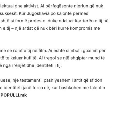
lektual dhe aktivist. Ai përfaqësonte njeriun që nuk
uksesit. Kur Jugosllavia po kalonte përmes
htë si formë proteste, duke ndaluar karrierën e tij në
n e tij – një artist që nuk bëri kurrë kompromis me
se rolet e tij në film. Ai është simbol i guximit për
 të tejkaluar kufijtë. Ai tregoi se një shqiptar mund të
ga rrënjët dhe identiteti i tij.
ese, një testament i pashlyeshëm i artit që sfidon
he identiteti janë forca që, kur bashkohen me talentin
 POPULLI.mk