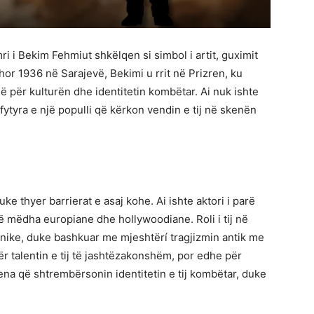
i i Bekim Fehmiut shkëlqen si simbol i artit, guximit
hor 1936 në Sarajevë, Bekimi u rrit në Prizren, ku
në për kulturën dhe identitetin kombëtar. Ai nuk ishte
e fytyra e një populli që kërkon vendin e tij në skenën
ke thyer barrierat e asaj kohe. Ai ishte aktori i parë
të mëdha europiane dhe hollywoodiane. Roli i tij në
konike, duke bashkuar me mjeshtërí tragjizmin antik me
r talentin e tij të jashtëzakonshëm, por edhe për
skena që shtrembërsonin identitetin e tij kombëtar, duke