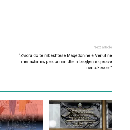
Next article
“Zvicra do të mbështesë Maqedoninë e Veriut në
menaxhimin, përdorimin dhe mbrojtjen e ujërave
nëntokësore”