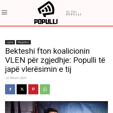
Ju flet
POPULLI
Lajme
Maqedoni
Bekteshi fton koalicionin
VLEN për zgjedhje: Populli të
japë vlerësimin e tij
22 Shkurt, 2025