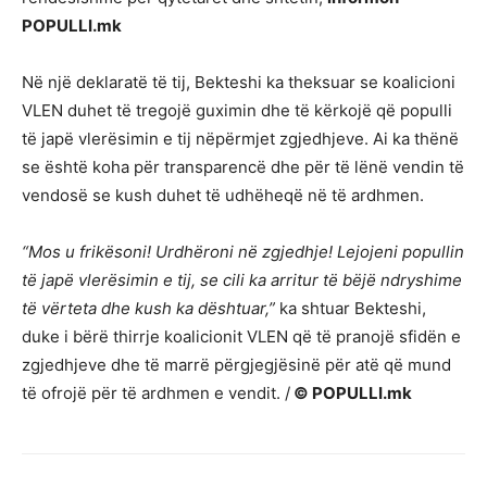
POPULLI.mk
Në një deklaratë të tij, Bekteshi ka theksuar se koalicioni
VLEN duhet të tregojë guximin dhe të kërkojë që populli
të japë vlerësimin e tij nëpërmjet zgjedhjeve. Ai ka thënë
se është koha për transparencë dhe për të lënë vendin të
vendosë se kush duhet të udhëheqë në të ardhmen.
“Mos u frikësoni! Urdhëroni në zgjedhje! Lejojeni popullin
të japë vlerësimin e tij, se cili ka arritur të bëjë ndryshime
të vërteta dhe kush ka dështuar,”
ka shtuar Bekteshi,
duke i bërë thirrje koalicionit VLEN që të pranojë sfidën e
zgjedhjeve dhe të marrë përgjegjësinë për atë që mund
të ofrojë për të ardhmen e vendit. /
© POPULLI.mk