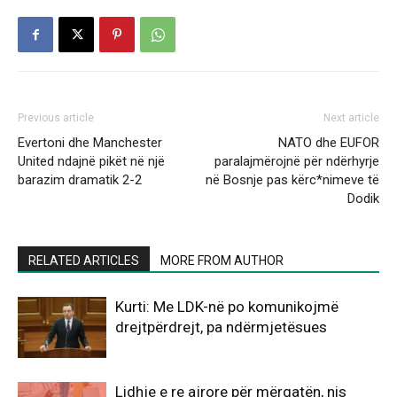
Previous article
Next article
Evertoni dhe Manchester
NATO dhe EUFOR
United ndajnë pikët në një
paralajmërojnë për ndërhyrje
barazim dramatik 2-2
në Bosnje pas kërc*nimeve të
Dodik
RELATED ARTICLES
MORE FROM AUTHOR
Kurti: Me LDK-në po komunikojmë
drejtpërdrejt, pa ndërmjetësues
Lidhje e re ajrore për mërgatën, nis