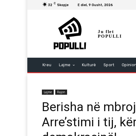
C
32
Skopje
E diel, 9 Gusht, 2026
Ju flet
POPULLI
Kreu
Lajme
Kulturë
Sport
Opinio
Lajme
Rajon
Berisha në mbroj
Arre’stimi i tij, k