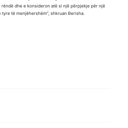
 rëndë dhe e konsideron atë si një përpjekje për një
n e tyre të menjëhershëm”, shkruan Berisha.