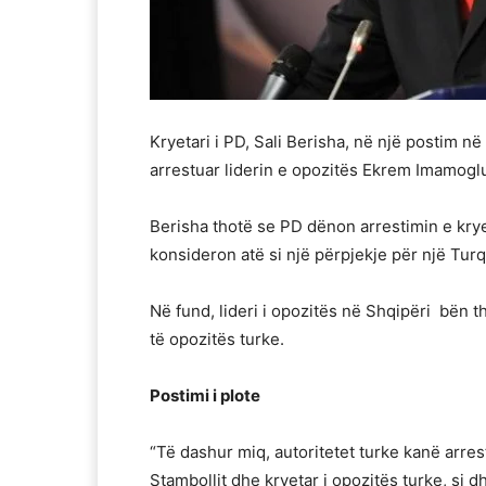
Kryetari i PD, Sali Berisha, në një postim 
arrestuar liderin e opozitës Ekrem Imamoglu
Berisha thotë se PD dënon arrestimin e kryet
konsideron atë si një përpjekje për një Turq
Në fund, lideri i opozitës në Shqipëri bën t
të opozitës turke.
Postimi i plote
“Të dashur miq, autoritetet turke kanë arre
Stambollit dhe kryetar i opozitës turke, si d