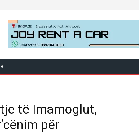
ne
tje të Imamoglut,
ër’cënim për