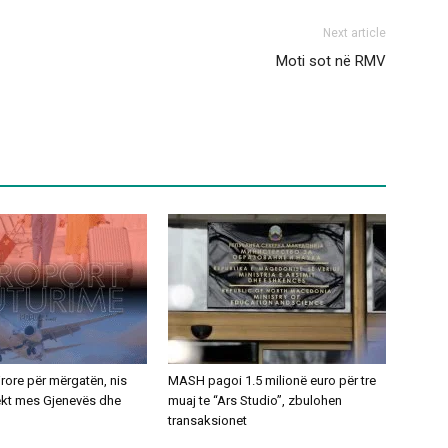
Next article
Moti sot në RMV
ajrore për mërgatën, nis
MASH pagoi 1.5 milionë euro për tre
rekt mes Gjenevës dhe
muaj te “Ars Studio”, zbulohen
transaksionet