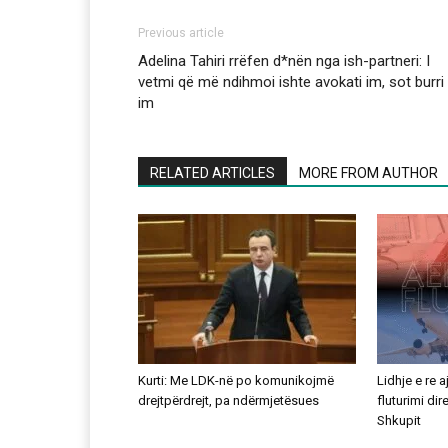
Previous article
Adelina Tahiri rrëfen d*nën nga ish-partneri: I
vetmi që më ndihmoi ishte avokati im, sot burri
im
RELATED ARTICLES
MORE FROM AUTHOR
Kurti: Me LDK-në po komunikojmë
Lidhje e re 
drejtpërdrejt, pa ndërmjetësues
fluturimi di
Shkupit