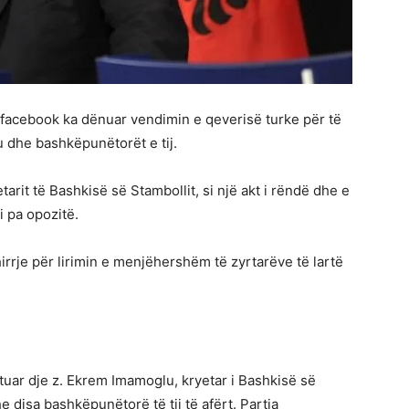
në facebook ka dënuar vendimin e qeverisë turke për të
 dhe bashkëpunëtorët e tij.
arit të Bashkisë së Stambollit, si një akt i rëndë dhe e
i pa opozitë.
hirrje për lirimin e menjëhershëm të zyrtarëve të lartë
stuar dje z. Ekrem Imamoglu, kryetar i Bashkisë së
he disa bashkëpunëtorë të tij të afërt. Partia