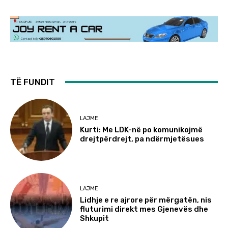
TË FUNDIT
LAJME
Kurti: Me LDK-në po komunikojmë
drejtpërdrejt, pa ndërmjetësues
LAJME
Lidhje e re ajrore për mërgatën, nis
fluturimi direkt mes Gjenevës dhe
Shkupit