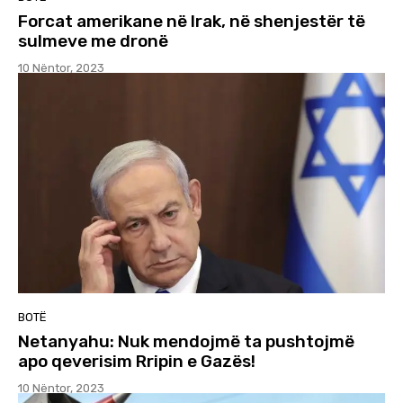
Forcat amerikane në Irak, në shenjestër të
sulmeve me dronë
10 Nëntor, 2023
BOTË
Netanyahu: Nuk mendojmë ta pushtojmë
apo qeverisim Rripin e Gazës!
10 Nëntor, 2023