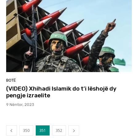
BOTË
(VIDEO) Xhihadi Islamik do t’i lëshojë dy
pengje izraelite
9 Nëntor, 2023
350
351
352