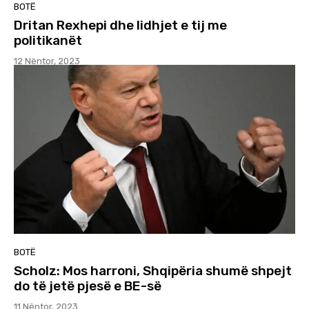
BOTË
Dritan Rexhepi dhe lidhjet e tij me
politikanët
12 Nëntor, 2023
BOTË
Scholz: Mos harroni, Shqipëria shumë shpejt
do të jetë pjesë e BE-së
11 Nëntor, 2023