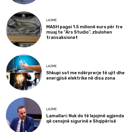
LAJME
MASH pagoi 1.5 milionë euro për tre
muaj te “Ars Studio”, zbulohen
transaksionet
LAJME
Shkupi sot me ndërprerje të ujit dhe
energjisë elektrike në disa zona
LAJME
Lamallari: Nuk do të lejojmë agjenda
që cenojnë sigurinë e Shqipërisë