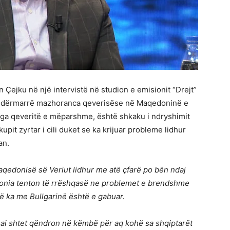
Çejku në një intervistë në studion e emisionit “Drejt”
 ndërmarrë mazhoranca qeverisëse në Maqedoninë e
nga qeveritë e mëparshme, është shkaku i ndryshimit
it zyrtar i cili duket se ka krijuar probleme lidhur
an.
qedonisë së Veriut lidhur me atë çfarë po bën ndaj
onia tenton të rrëshqasë ne problemet e brendshme
 ka me Bullgarinë është e gabuar.
e ai shtet qëndron në këmbë për aq kohë sa shqiptarët