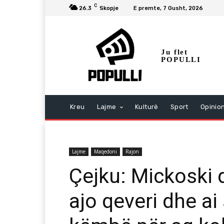
C
26.3
Skopje
E premte, 7 Gusht, 2026
Ju flet
POPULLI
Kreu
Lajme
Kulturë
Sport
Opinio
Lajme
Maqedoni
Rajon
Çejku: Mickoski 
ajo qeveri dhe ai