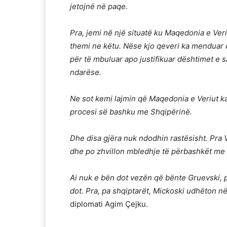
jetojnë në paqe.
Pra, jemi në një situatë ku Maqedonia e Ve
themi ne këtu. Nëse kjo qeveri ka menduar q
për të mbuluar apo justifikuar dështimet e 
ndarëse.
Ne sot kemi lajmin që Maqedonia e Veriut k
procesi së bashku me Shqipërinë.
Dhe disa gjëra nuk ndodhin rastësisht. Pra 
dhe po zhvillon mbledhje të përbashkët me
Ai nuk e bën dot vezën që bënte Gruevski, 
dot. Pra, pa shqiptarët, Mickoski udhëton n
diplomati Agim Çejku.