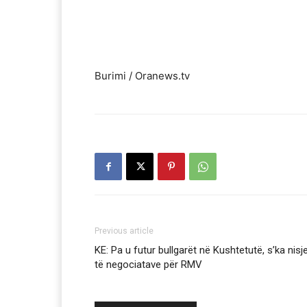
Burimi / Oranews.tv
Previous article
KE: Pa u futur bullgarët në Kushtetutë, s’ka nisj
të negociatave për RMV