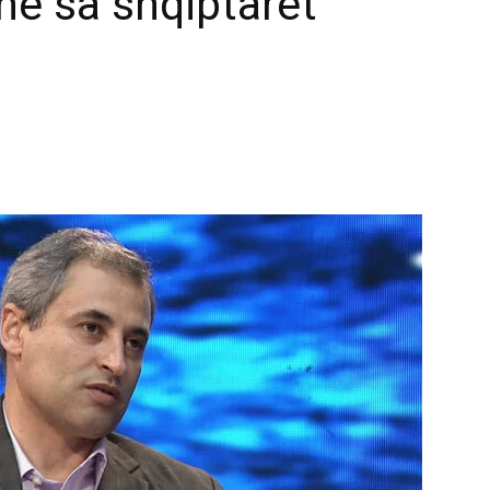
ë sa shqiptarët