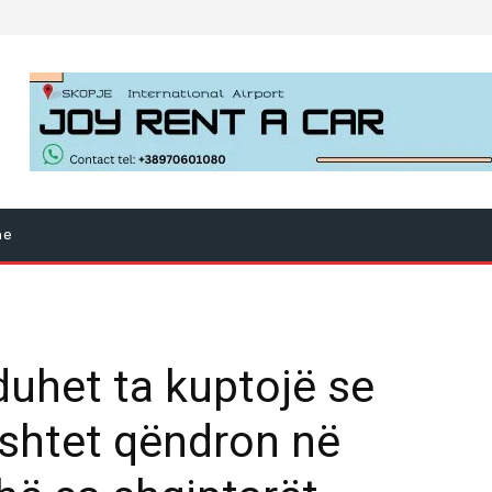
ne
duhet ta kuptojë se
 shtet qëndron në