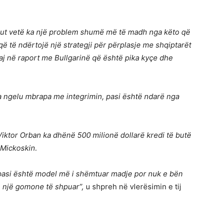
riut vetë ka një problem shumë më të madh nga këto që
ë të ndërtojë një strategji për përplasje me shqiptarët
saj në raport me Bullgarinë që është pika kyçe dhe
a ngelu mbrapa me integrimin, pasi është ndarë nga
Viktor Orban ka dhënë 500 milionë dollarë kredi të butë
 Mickoskin.
pasi është model më i shëmtuar madje por nuk e bën
ë një gomone të shpuar”,
u shpreh në vlerësimin e tij