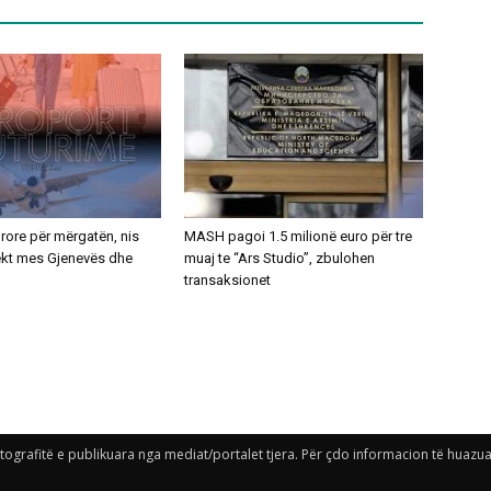
ajrore për mërgatën, nis
MASH pagoi 1.5 milionë euro për tre
rekt mes Gjenevës dhe
muaj te “Ars Studio”, zbulohen
transaksionet
grafitë e publikuara nga mediat/portalet tjera. Për çdo informacion të huazuar