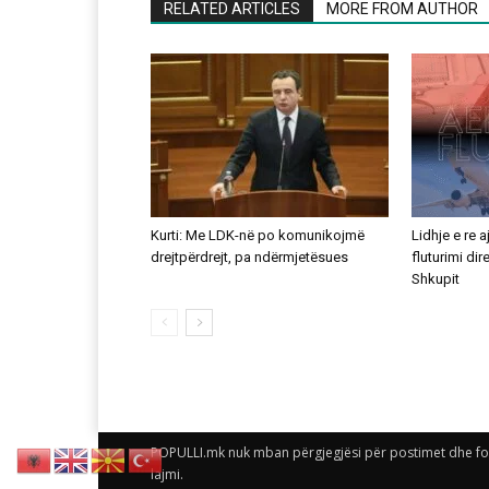
RELATED ARTICLES
MORE FROM AUTHOR
Kurti: Me LDK-në po komunikojmë
Lidhje e re 
drejtpërdrejt, pa ndërmjetësues
fluturimi di
Shkupit
POPULLI.mk nuk mban përgjegjësi për postimet dhe foto
lajmi.