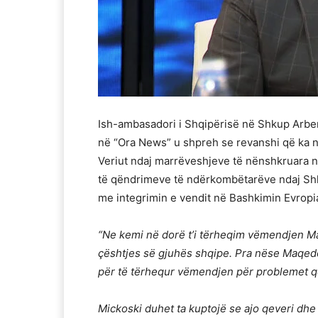
Ish-ambasadori i Shqipërisë në Shkup Arben 
në “Ora News” u shpreh se revanshi që ka
Veriut ndaj marrëveshjeve të nënshkruara 
të qëndrimeve të ndërkombëtarëve ndaj Shkup
me integrimin e vendit në Bashkimin Evropi
“Ne kemi në dorë t’i tërheqim vëmendjen Ma
çështjes së gjuhës shqipe. Pra nëse Maqed
për të tërhequr vëmendjen për problemet që
Mickoski duhet ta kuptojë se ajo qeveri dh