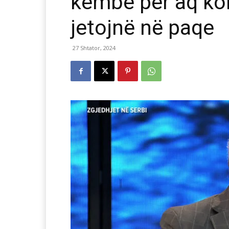
këmbë për aq koh
jetojnë në paqe
27 Shtator, 2024