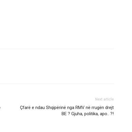
Next article
e
Çfarë e ndau Shqipërinë nga RMV në rrugën drejt
BE ? Gjuha, politika, apo.. ?!