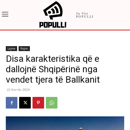
Ju flet
POPULLI
Lajme
Rajon
Disa karakteristika që e
dallojnë Shqipërinë nga
vendet tjera të Ballkanit
22 Korrik, 2024