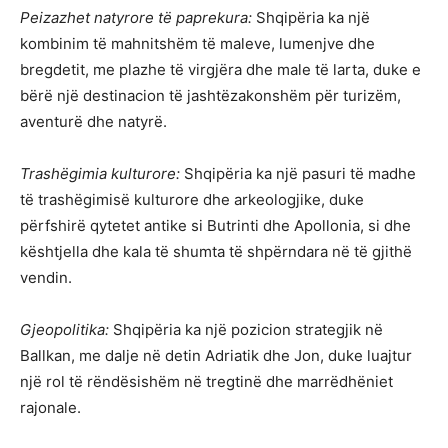
Peizazhet natyrore të paprekura:
Shqipëria ka një
kombinim të mahnitshëm të maleve, lumenjve dhe
bregdetit, me plazhe të virgjëra dhe male të larta, duke e
bërë një destinacion të jashtëzakonshëm për turizëm,
aventurë dhe natyrë.
Trashëgimia kulturore:
Shqipëria ka një pasuri të madhe
të trashëgimisë kulturore dhe arkeologjike, duke
përfshirë qytetet antike si Butrinti dhe Apollonia, si dhe
kështjella dhe kala të shumta të shpërndara në të gjithë
vendin.
Gjeopolitika:
Shqipëria ka një pozicion strategjik në
Ballkan, me dalje në detin Adriatik dhe Jon, duke luajtur
një rol të rëndësishëm në tregtinë dhe marrëdhëniet
rajonale.