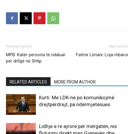
Previous article
Next article
MPB: Katër persona të ndaluar
Fatmir Limani: Loja mbaroi
për dr0gë në Shtip
RELATED ARTICLES
MORE FROM AUTHOR
Kurti: Me LDK-në po komunikojmë
drejtpërdrejt, pa ndërmjetësues
Lidhje e re ajrore për mërgatën, nis
fluturimi direkt mes Gjenevës dhe