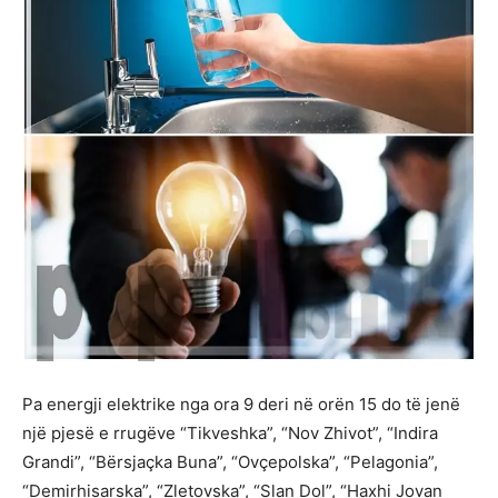
Pa energji elektrike nga ora 9 deri në orën 15 do të jenë
një pjesë e rrugëve “Tikveshka”, “Nov Zhivot”, “Indira
Grandi”, “Bërsjaçka Buna”, “Ovçepolska”, “Pelagonia”,
“Demirhisarska”, “Zletovska”, “Slan Dol”, “Haxhi Jovan