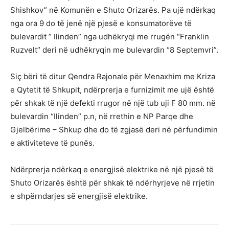
Shishkov” në Komunën e Shuto Orizarës. Pa ujë ndërkaq
nga ora 9 do të jenë një pjesë e konsumatorëve të
bulevardit ” Ilinden” nga udhëkryqi me rrugën “Franklin
Ruzvelt” deri në udhëkryqin me bulevardin “8 Septemvri”.
Siç bëri të ditur Qendra Rajonale për Menaxhim me Kriza
e Qytetit të Shkupit, ndërprerja e furnizimit me ujë është
për shkak të një defekti rrugor në një tub uji F 80 mm. në
bulevardin “Ilinden” p.n, në rrethin e NP Parqe dhe
Gjelbërime – Shkup dhe do të zgjasë deri në përfundimin
e aktiviteteve të punës.
Ndërprerja ndërkaq e energjisë elektrike në një pjesë të
Shuto Orizarës është për shkak të ndërhyrjeve në rrjetin
e shpërndarjes së energjisë elektrike.