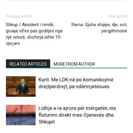
Previous article
Next article
Shkup / Aksident i rëndë,
Rama: Gjuha shqipe, dje, sot,
gruaja vd’es pas goditjes nga
përgjithmonë
një veturë, shoferja ishte 19-
vjeçare
RELATED ARTICLES
MORE FROM AUTHOR
Kurti: Me LDK-në po komunikojmë
drejtpërdrejt, pa ndërmjetësues
Lidhje e re ajrore për mërgatën, nis
fluturimi direkt mes Gjenevës dhe
Shkupit