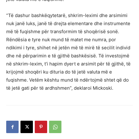
“Të dashur bashkëqytetarë, shkrim-leximi dhe arsimimi
nuk janë luks, janë të drejta elementare dhe instrumente
më të fuqishme për transformim të shoqërisë sonë.
Rëndësia e tyre nuk mund të matet me numra, por
ndikimi i tyre, shihet në jetën më të mirë të secilit individ
dhe në përparimin e të gjithë bashkësisë. Të investojmë
në shkrim-lexim, t’i hapim dyert e arsimit për të gjithë, të
krijojmë shoqëri ku dituria do të jetë valuta më e
fuqishme. Vetëm kështu mund të ndërtojmë shtet që do
të jetë gati për të ardhshmen”, deklaroi Mickoski.