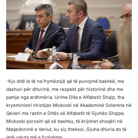
-Kjo ditë le të na frymëzojë që të punojmë bashkë, me
dashuri për diturinë, me respekt për historinë dhe me
pamje nga ardhmëria. Urime Dita e Alfabetit Shqip, tha
kryeministri Hristijan Mickoski në Akademinë Solemne në
Qeveri me rastin e Ditës së Alfabetit të Gjuhës Shqipe.
Mickoski porositi që së bashku, të krijohet shoqëri në
Maqedoninë e Veriut, ku siç theksoi, Gjuha dituria do të
jetë valuta më e fuqishme.