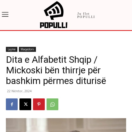
Ju flet
POPULLI
Lajme
Maqedoni
Dita e Alfabetit Shqip /
Mickoski bën thirrje për
bashkim përmes diturisë
22 Nëntor, 2024