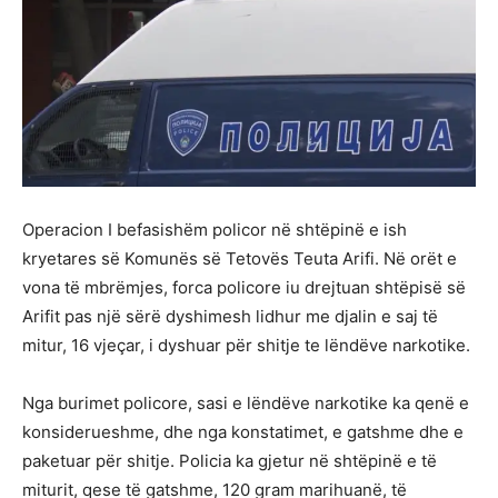
Operacion I befasishëm policor në shtëpinë e ish
kryetares së Komunës së Tetovës Teuta Arifi. Në orët e
vona të mbrëmjes, forca policore iu drejtuan shtëpisë së
Arifit pas një sërë dyshimesh lidhur me djalin e saj të
mitur, 16 vjeçar, i dyshuar për shitje te lëndëve narkotike.
Nga burimet policore, sasi e lëndëve narkotike ka qenë e
konsiderueshme, dhe nga konstatimet, e gatshme dhe e
paketuar për shitje. Policia ka gjetur në shtëpinë e të
miturit, qese të gatshme, 120 gram marihuanë, të