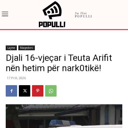
Ju flet
POPULLI
Lajme
Maqedoni
Djali 16-vjeçar i Teuta Arifit
nën hetim për nark0tikë!
17 Prill, 2026