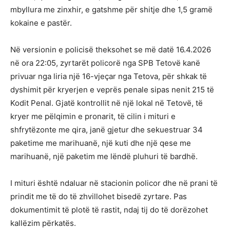
mbyllura me zinxhir, e gatshme për shitje dhe 1,5 gramë
kokaine e pastër.
Në versionin e policisë theksohet se më datë 16.4.2026
në ora 22:05, zyrtarët policorë nga SPB Tetovë kanë
privuar nga liria një 16-vjeçar nga Tetova, për shkak të
dyshimit për kryerjen e veprës penale sipas nenit 215 të
Kodit Penal. Gjatë kontrollit në një lokal në Tetovë, të
kryer me pëlqimin e pronarit, të cilin i mituri e
shfrytëzonte me qira, janë gjetur dhe sekuestruar 34
paketime me marihuanë, një kuti dhe një qese me
marihuanë, një paketim me lëndë pluhuri të bardhë.
I mituri është ndaluar në stacionin policor dhe në prani të
prindit me të do të zhvillohet bisedë zyrtare. Pas
dokumentimit të plotë të rastit, ndaj tij do të dorëzohet
kallëzim përkatës.