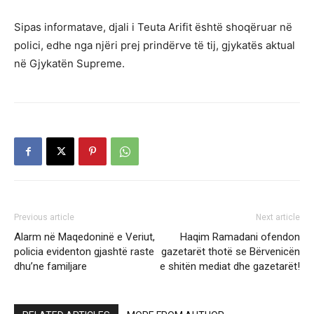
Sipas informatave, djali i Teuta Arifit është shoqëruar në
polici, edhe nga njëri prej prindërve të tij, gjykatës aktual
në Gjykatën Supreme.
Previous article
Next article
Alarm në Maqedoninë e Veriut,
Haqim Ramadani ofendon
policia evidenton gjashtë raste
gazetarët thotë se Bërvenicën
dhu’ne familjare
e shitën mediat dhe gazetarët!