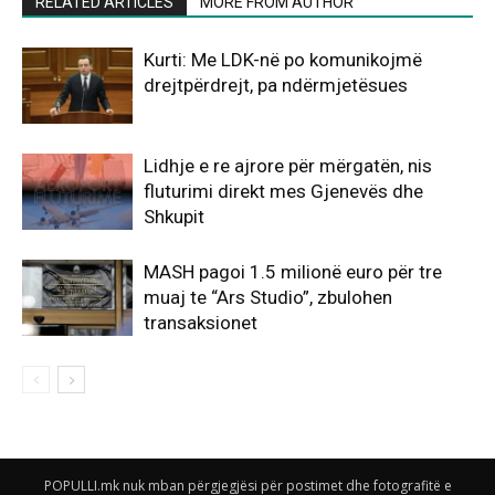
RELATED ARTICLES
MORE FROM AUTHOR
Kurti: Me LDK-në po komunikojmë
drejtpërdrejt, pa ndërmjetësues
Lidhje e re ajrore për mërgatën, nis
fluturimi direkt mes Gjenevës dhe
Shkupit
MASH pagoi 1.5 milionë euro për tre
muaj te “Ars Studio”, zbulohen
transaksionet
POPULLI.mk nuk mban përgjegjësi për postimet dhe fotografitë e