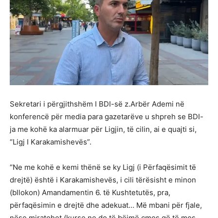
Sekretari i përgjithshëm I BDI-së z.Arbër Ademi në
konferencë për media para gazetarëve u shpreh se BDI-
ja me kohë ka alarmuar për Ligjin, të cilin, ai e quajti si,
“Ligj I Karakamishevës”.
“Ne me kohë e kemi thënë se ky Ligj (i Përfaqësimit të
drejtë) është i Karakamishevës, i cili tërësisht e minon
(bllokon) Amandamentin 6. të Kushtetutës, pra,
përfaqësimin e drejtë dhe adekuat… Më mbani për fjale,
nëse miratohet (kurse ne do të bëjmë çmos që të mos