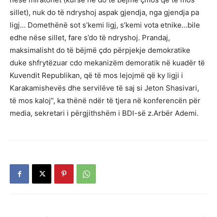
sillet), nuk do të ndryshoj aspak gjendja, nga gjendja pa
ligj… Domethënë sot s’kemi ligj, s’kemi vota etnike…bile
edhe nëse sillet, fare s’do të ndryshoj. Prandaj,
maksimalisht do të bëjmë çdo përpjekje demokratike
duke shfrytëzuar cdo mekanizëm demoratik në kuadër të
Kuvendit Republikan, që të mos lejojmë që ky ligji i
Karakamishevës dhe servilëve të saj si Jeton Shasivari,
të mos kaloj”, ka thënë ndër të tjera në konferencën për
media, sekretari i përgjithshëm i BDI-së z.Arbër Ademi.