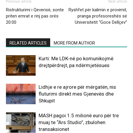
Previous article
Next article
Ristrukturimi i Qeverisë, sonte
Ryshfet për kalimin e provimit,
priten emrat e rinj pas orës
pranga profesoreshës së
20:00
Universitetit “Goce Dellçev”
RELATED ARTICLES
MORE FROM AUTHOR
Kurti: Me LDK-në po komunikojmë
drejtpërdrejt, pa ndërmjetësues
Lidhje e re ajrore për mërgatën, nis
fluturimi direkt mes Gjenevës dhe
Shkupit
MASH pagoi 1.5 milionë euro për tre
muaj te “Ars Studio”, zbulohen
transaksionet