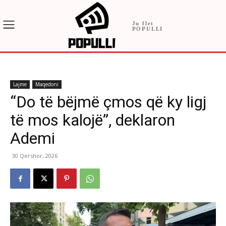
Ju flet
POPULLI
Lajme
Maqedoni
“Do të bëjmë çmos që ky ligj
të mos kalojë”, deklaron
Ademi
30 Qershor, 2026