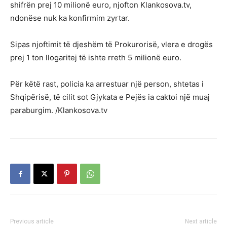
shifrën prej 10 milionë euro, njofton Klankosova.tv,
ndonëse nuk ka konfirmim zyrtar.
Sipas njoftimit të djeshëm të Prokurorisë, vlera e drogës
prej 1 ton llogaritej të ishte rreth 5 milionë euro.
Për këtë rast, policia ka arrestuar një person, shtetas i
Shqipërisë, të cilit sot Gjykata e Pejës ia caktoi një muaj
paraburgim. /Klankosova.tv
Previous article
Next article