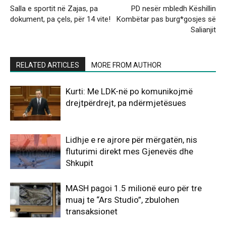
Salla e sportit në Zajas, pa
PD nesër mbledh Këshillin
dokument, pa çels, për 14 vite!
Kombëtar pas burg*gosjes së
Salianjit
RELATED ARTICLES
MORE FROM AUTHOR
Kurti: Me LDK-në po komunikojmë
drejtpërdrejt, pa ndërmjetësues
Lidhje e re ajrore për mërgatën, nis
fluturimi direkt mes Gjenevës dhe
Shkupit
MASH pagoi 1.5 milionë euro për tre
muaj te “Ars Studio”, zbulohen
transaksionet