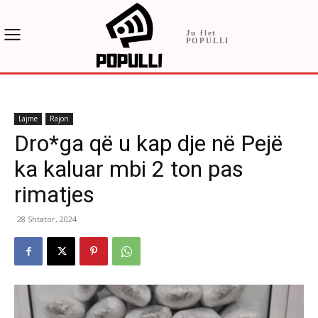
Ju flet
POPULLI
Lajme
Rajon
Dro*ga që u kap dje në Pejë
ka kaluar mbi 2 ton pas
rimatjes
28 Shtator, 2024