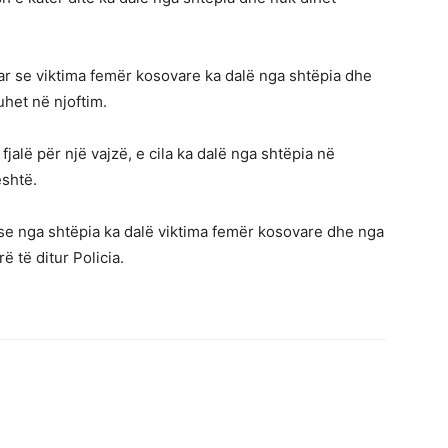
uar se viktima femër kosovare ka dalë nga shtëpia dhe
uhet në njoftim.
jalë për një vajzë, e cila ka dalë nga shtëpia në
është.
 se nga shtëpia ka dalë viktima femër kosovare dhe nga
 të ditur Policia.