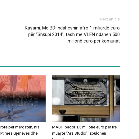
Next article
Kasami: Me BDI ndaheshin afro 1 miliardë euro
për “Shkupi 2014”, tash me VLEN ndahen 500
milionë euro për komunat
ajrore për mërgatën, nis
MASH pagoi 1.5 milionë euro për tre
rekt mes Gjenevës dhe
muaj te “Ars Studio”, zbulohen