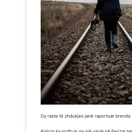
Dy raste të zhdukjes janë raportuar brenda
Policia ka njoftuar se një vajzë në Ferizaj t