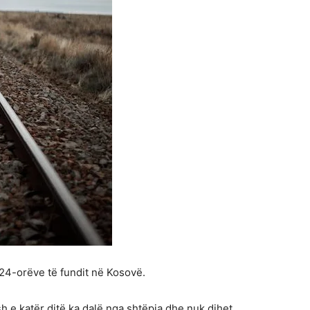
 24-orëve të fundit në Kosovë.
ash e katër ditë ka dalë nga shtëpia dhe nuk dihet