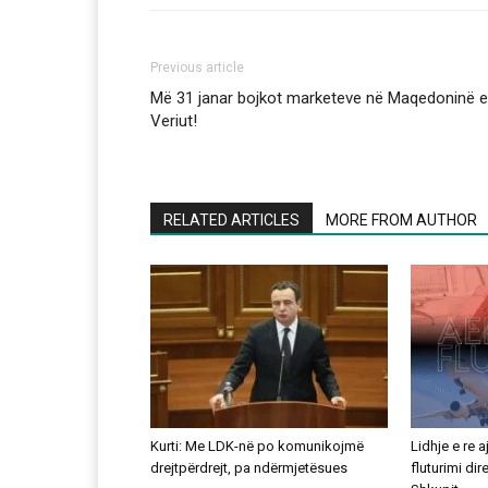
Previous article
Më 31 janar bojkot marketeve në Maqedoninë e
Veriut!
RELATED ARTICLES
MORE FROM AUTHOR
Kurti: Me LDK-në po komunikojmë
Lidhje e re 
drejtpërdrejt, pa ndërmjetësues
fluturimi di