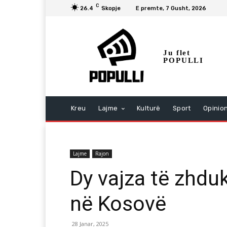
C
26.4
Skopje
E premte, 7 Gusht, 2026
Ju flet
POPULLI
Kreu
Lajme
Kulturë
Sport
Opinio
Lajme
Rajon
Dy vajza të zhdu
në Kosovë
28 Janar, 2025