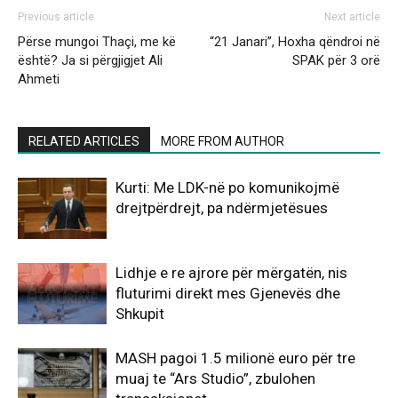
Previous article
Next article
Përse mungoi Thaçi, me kë
“21 Janari”, Hoxha qëndroi në
është? Ja si përgjigjet Ali
SPAK për 3 orë
Ahmeti
RELATED ARTICLES
MORE FROM AUTHOR
Kurti: Me LDK-në po komunikojmë
drejtpërdrejt, pa ndërmjetësues
Lidhje e re ajrore për mërgatën, nis
fluturimi direkt mes Gjenevës dhe
Shkupit
MASH pagoi 1.5 milionë euro për tre
muaj te “Ars Studio”, zbulohen