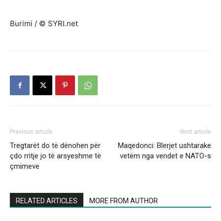
Burimi / © SYRI.net
Previous article
Next article
Tregtarët do të dënohen për
Maqedonci: Blerjet ushtarake
çdo rritje jo të arsyeshme të
vetëm nga vendet e NATO-s
çmimeve
RELATED ARTICLES
MORE FROM AUTHOR