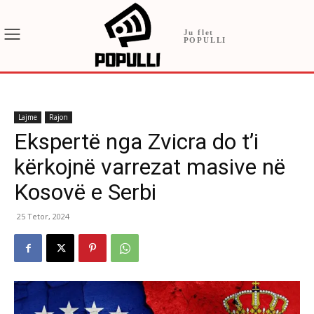
Ju flet
POPULLI
Lajme
Rajon
Ekspertë nga Zvicra do t’i
kërkojnë varrezat masive në
Kosovë e Serbi
25 Tetor, 2024