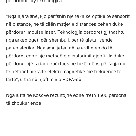
përdorimi i dy teknologjive.
“Nga njëra anë, kjo përfshin një teknikë optike të sensorit
në distancë, në të cilën matjet e distancës bëhen duke
përdorur impulse laser. Teknologjia përdoret gjithashtu
nga arkeologët, për shembull, për të gjetur vende
parahistorike. Nga ana tjetër, në të ardhmen do të
përdoret edhe një metodë e eksplorimit gjeofizik: duke
përdorur një radar depërtues në tokë, nënsipërfaqja do
të hetohet me valë elektromagnetike me frekuencë të
lartë”, u tha në njoftimin e FDFA-së.
Nga lufta në Kosovë rezultojnë edhe rreth 1600 persona
të zhdukur ende.