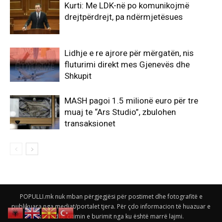
Kurti: Me LDK-në po komunikojmë
drejtpërdrejt, pa ndërmjetësues
Lidhje e re ajrore për mërgatën, nis
fluturimi direkt mes Gjenevës dhe
Shkupit
MASH pagoi 1.5 milionë euro për tre
muaj te “Ars Studio”, zbulohen
transaksionet
POPULLI.mk nuk mban përgjegjësi për postimet dhe fotografitë e
publikuara nga mediat/portalet tjera. Për çdo informacion të huazuar e
keni edhe citimin e burimit nga ku është marrë lajmi.