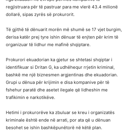
regjistruara për të pastruar para me vlerë 43.4 milionë
dollarë, sipas zyrës së prokurorit.
Të gjithë të dënuarit morën më shumë se 17 vjet burgim,
derisa katër prej tyre ishin dënuar të enjten për krim të
organizuar të lidhur me mafinë shqiptare.
Prokurori ekuadorian ka gjetur se shtetasi shqiptar i
identifikuar si Dritan G, ka udhëhequr rrjetin kriminal,
bashkë me një biznesmen argjentinas dhe ekuadorian.
Grupi u dënua për krijimin e disa kompanive për të
fshehur paratë dhe asetet ilegale që lidheshin me
trafikimin e narkotikëve.
Hetimi i prokurorëve ka zbuluar se kreu i organizatës
kriminale është ende në arrati, por ata që u dënuan
besohet se ishin bashkëpunëtorë në këtë plan.