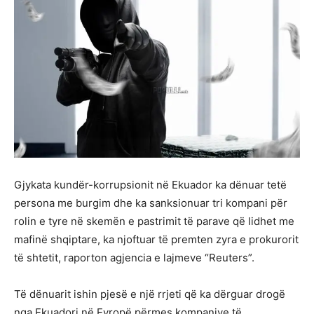
Gjykata kundër-korrupsionit në Ekuador ka dënuar tetë
persona me burgim dhe ka sanksionuar tri kompani për
rolin e tyre në skemën e pastrimit të parave që lidhet me
mafinë shqiptare, ka njoftuar të premten zyra e prokurorit
të shtetit, raporton agjencia e lajmeve “Reuters”.
Të dënuarit ishin pjesë e një rrjeti që ka dërguar drogë
nga Ekuadori në Evropë përmes kompanive të