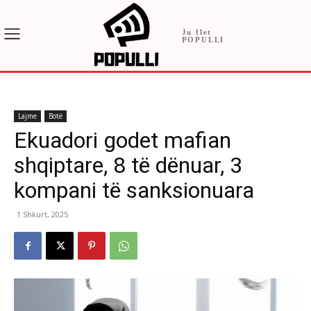
Ju flet
POPULLI
Lajme
Botë
Ekuadori godet mafian
shqiptare, 8 të dënuar, 3
kompani të sanksionuara
1 Shkurt, 2025