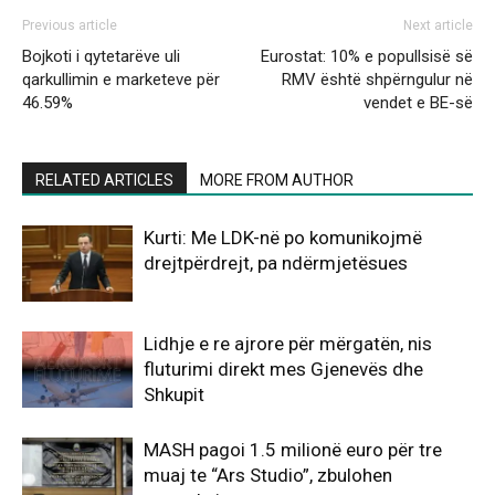
Previous article
Next article
Bojkoti i qytetarëve uli
Eurostat: 10% e popullsisë së
qarkullimin e marketeve për
RMV është shpërngulur në
46.59%
vendet e BE-së
RELATED ARTICLES
MORE FROM AUTHOR
Kurti: Me LDK-në po komunikojmë
drejtpërdrejt, pa ndërmjetësues
Lidhje e re ajrore për mërgatën, nis
fluturimi direkt mes Gjenevës dhe
Shkupit
MASH pagoi 1.5 milionë euro për tre
muaj te “Ars Studio”, zbulohen