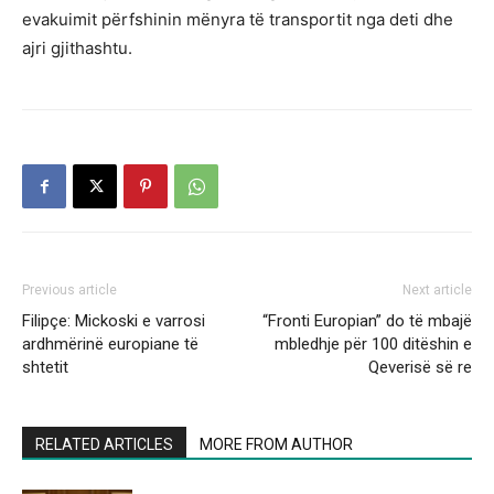
evakuimit përfshinin mënyra të transportit nga deti dhe
ajri gjithashtu.
Previous article
Next article
Filipçe: Mickoski e varrosi
“Fronti Europian” do të mbajë
ardhmërinë europiane të
mbledhje për 100 ditëshin e
shtetit
Qeverisë së re
RELATED ARTICLES
MORE FROM AUTHOR