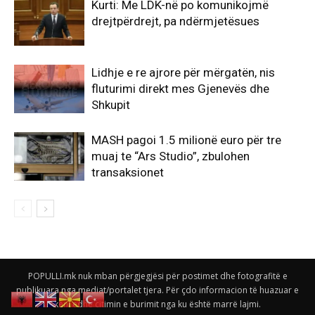
Kurti: Me LDK-në po komunikojmë
drejtpërdrejt, pa ndërmjetësues
Lidhje e re ajrore për mërgatën, nis
fluturimi direkt mes Gjenevës dhe
Shkupit
MASH pagoi 1.5 milionë euro për tre
muaj te “Ars Studio”, zbulohen
transaksionet
POPULLI.mk nuk mban përgjegjësi për postimet dhe fotografitë e
publikuara nga mediat/portalet tjera. Për çdo informacion të huazuar e
keni edhe citimin e burimit nga ku është marrë lajmi.