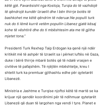
këtë gjë. Pavarësisht nga Kostoja, Turqia do të vazhdojë
të qëndrojë kundër Izraelit dhe I bën thirrje botës të
bashkohet me këtë qëndrim të nderuar.Ne populli turk
nuk do ti lëmë kurrë vetëm popullin Libanez gjatë kësaj
kohe të vështirë dhe do ti mbështesim ata me të gjitha
mjetet tona.”
Presidenti Turk Rexhep Taip Erdogan ka qenë një ndër
kritikët më të ashpër të Izraelit sa i përket luftës në Gaza,
duke i bërë thirrje mbarë botës që të ndalë vrasjen e
civilëve të pafajshëm. Të njëjtën mbështetje, kreu I
shtetit turk ka premtuar gjithashtu edhe për qytetarët
Libanezë.
Ministria e Jashtme e Turqise njoftoi këtë të martë se ka
krijuar një qendër koordinimi për të ndihmuar qytetarët
Libanezë që duan të largohen nga vendi I tyre. Planet e