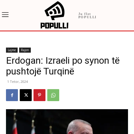
Ju flet
POPULLI
Lajme
Rajon
Erdogan: Izraeli po synon të
pushtojë Turqinë
1 Tetor, 2024