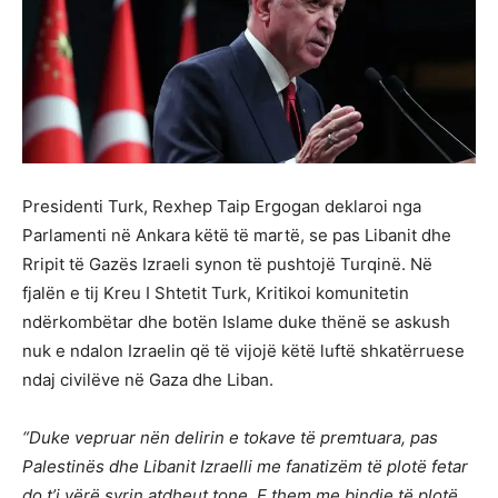
Presidenti Turk, Rexhep Taip Ergogan deklaroi nga
Parlamenti në Ankara këtë të martë, se pas Libanit dhe
Rripit të Gazës Izraeli synon të pushtojë Turqinë. Në
fjalën e tij Kreu I Shtetit Turk, Kritikoi komunitetin
ndërkombëtar dhe botën Islame duke thënë se askush
nuk e ndalon Izraelin që të vijojë këtë luftë shkatërruese
ndaj civilëve në Gaza dhe Liban.
“Duke vepruar nën delirin e tokave të premtuara, pas
Palestinës dhe Libanit Izraelli me fanatizëm të plotë fetar
do t’i vërë syrin atdheut tone. E them me bindje të plotë