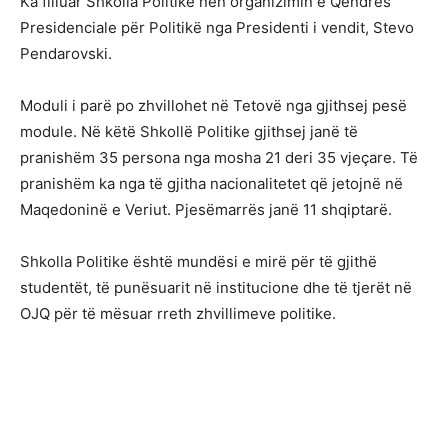
Ka filluar Shkolla Politike nën organizimin e Qendrës
Presidenciale për Politikë nga Presidenti i vendit, Stevo
Pendarovski.
Moduli i parë po zhvillohet në Tetovë nga gjithsej pesë
module. Në këtë Shkollë Politike gjithsej janë të
pranishëm 35 persona nga mosha 21 deri 35 vjeçare. Të
pranishëm ka nga të gjitha nacionalitetet që jetojnë në
Maqedoninë e Veriut. Pjesëmarrës janë 11 shqiptarë.
Shkolla Politike është mundësi e mirë për të gjithë
studentët, të punësuarit në institucione dhe të tjerët në
OJQ për të mësuar rreth zhvillimeve politike.