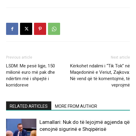
Previous article
Next article
LSDM: Me pesë ligje, 150
Kërkohet ndalimi i “Tik Tok” në
milionë euro më pak dhe
Maqedoninë e Veriut, Zajkova:
ndërtim më i shpejtë i
Në vend që të komentojmë, të
korridoreve
veprojmë
RELATED ARTICLES
MORE FROM AUTHOR
Lamallari: Nuk do të lejojmë agjenda që
cenojnë sigurinë e Shqipërisë