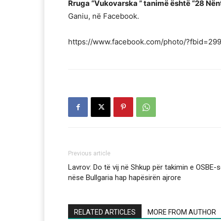
Rruga “Vukovarska ” tanimë është “28 Nënto
Ganiu, në Facebook.
https://www.facebook.com/photo/?fbid=
Previous article
Lavrov: Do të vij në Shkup për takimin e OSBE-s
nëse Bullgaria hap hapësirën ajrore
RELATED ARTICLES
MORE FROM AUTHOR