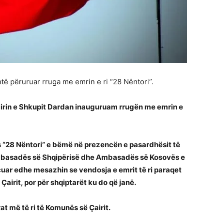
htë përuruar rruga me emrin e ri “28 Nëntori”.
Çairin e Shkupit Dardan inauguruam rrugën me emrin e
ës “28 Nëntori” e bëmë në prezencën e pasardhësit të
Ambasadës së Shqipërisë dhe Ambasadës së Kosovës e
uar edhe mesazhin se vendosja e emrit të ri paraqet
airit, por për shqiptarët ku do që janë.
 më të ri të Komunës së Çairit.