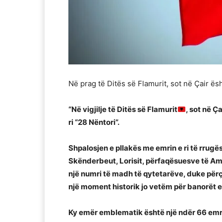
Në prag të Ditës së Flamurit, sot në Çair ës
“Në vigjilje të Ditës së Flamurit
, sot në 
ri “28 Nëntori”.
Shpalosjen e pllakës me emrin e ri të rrug
Skënderbeut, Lorisit, përfaqësuesve të 
një numri të madh të qytetarëve, duke përç
një moment historik jo vetëm për banorët e Ç
Ky emër emblematik është një ndër 66 emrat