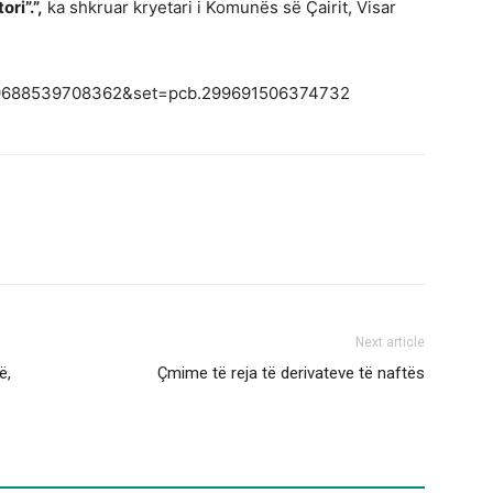
ri”.”,
ka shkruar kryetari i Komunës së Çairit, Visar
299688539708362&set=pcb.299691506374732
Next article
ë,
Çmime të reja të derivateve të naftës