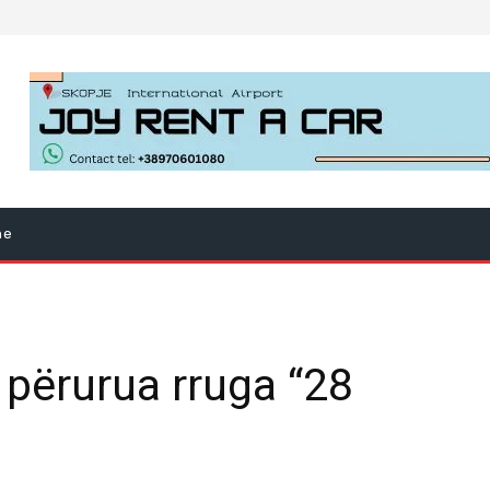
ne
 përurua rruga “28