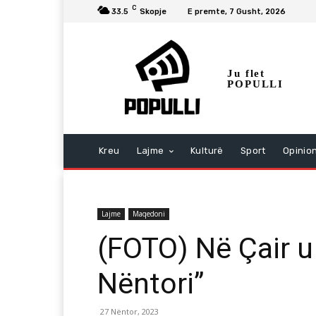
C
33.5
Skopje
E premte, 7 Gusht, 2026
Ju flet
POPULLI
Kreu
Lajme
Kulturë
Sport
Opinio
Lajme
Maqedoni
(FOTO) Në Çair u
Nëntori”
27 Nëntor, 2023