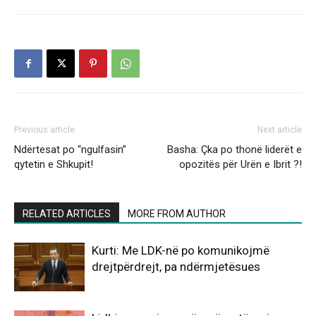
Previous article
Next article
Ndërtesat po “ngulfasin”
Basha: Çka po thonë liderët e
qytetin e Shkupit!
opozitës për Urën e Ibrit ?!
RELATED ARTICLES
MORE FROM AUTHOR
Kurti: Me LDK-në po komunikojmë
drejtpërdrejt, pa ndërmjetësues