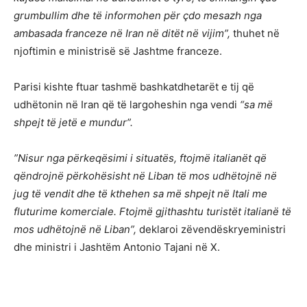
grumbullim dhe të informohen për çdo mesazh nga
ambasada franceze në Iran në ditët në vijim”,
thuhet në
njoftimin e ministrisë së Jashtme franceze.
Parisi kishte ftuar tashmë bashkatdhetarët e tij që
udhëtonin në Iran që të largoheshin nga vendi
“sa më
shpejt të jetë e mundur”.
”Nisur nga përkeqësimi i situatës, ftojmë italianët që
qëndrojnë përkohësisht në Liban të mos udhëtojnë në
jug të vendit dhe të kthehen sa më shpejt në Itali me
fluturime komerciale. Ftojmë gjithashtu turistët italianë të
mos udhëtojnë në Liban”,
deklaroi zëvendëskryeministri
dhe ministri i Jashtëm Antonio Tajani në X.