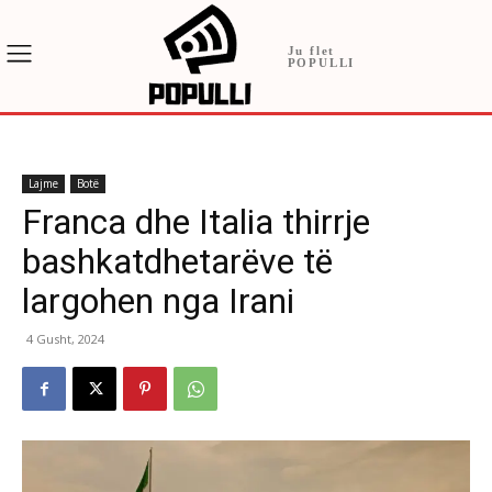
Ju flet
POPULLI
Lajme
Botë
Franca dhe Italia thirrje
bashkatdhetarëve të
largohen nga Irani
4 Gusht, 2024