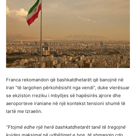
Franca rekomandon që bashkatdhetarët që banojnë në
Iran “të largohen përkohësisht nga vendi”, duke vlerësuar
se ekziston rreziku i mbylljes së hapësirës ajrore dhe
aeroporteve iraniane në një kontekst tensioni shumë të
lartë me Izraelin.
“Ftojmë edhe një herë bashkatdhetarët tanë të tregojnë
kujdes maksimal në udhëtimet e tyre, të shmangin çdo