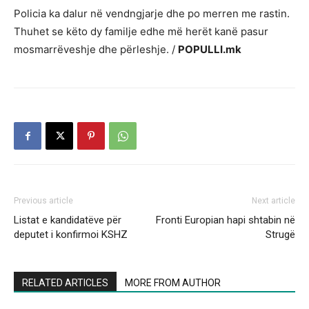
Policia ka dalur në vendngjarje dhe po merren me rastin.
Thuhet se këto dy familje edhe më herët kanë pasur
mosmarrëveshje dhe përleshje. /
POPULLI.mk
Previous article
Next article
Listat e kandidatëve për
Fronti Europian hapi shtabin në
deputet i konfirmoi KSHZ
Strugë
RELATED ARTICLES
MORE FROM AUTHOR