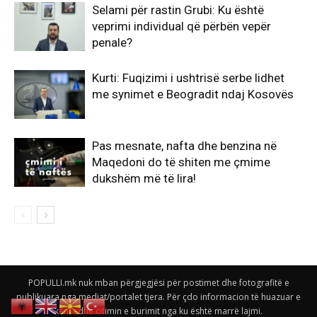
Selami për rastin Grubi: Ku është
veprimi individual që përbën vepër
penale?
Kurti: Fuqizimi i ushtrisë serbe lidhet
me synimet e Beogradit ndaj Kosovës
Pas mesnate, nafta dhe benzina në
Maqedoni do të shiten me çmime
dukshëm më të lira!
POPULLI.mk nuk mban përgjegjësi për postimet dhe fotografitë e
publikuara nga mediat/portalet tjera. Për çdo informacion të huazuar e
keni edhe citimin e burimit nga ku është marrë lajmi.