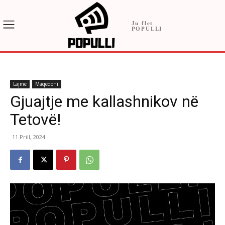
Ju flet
POPULLI
Lajme
Maqedoni
Gjuajtje me kallashnikov në
Tetovë!
11 Prill, 2024