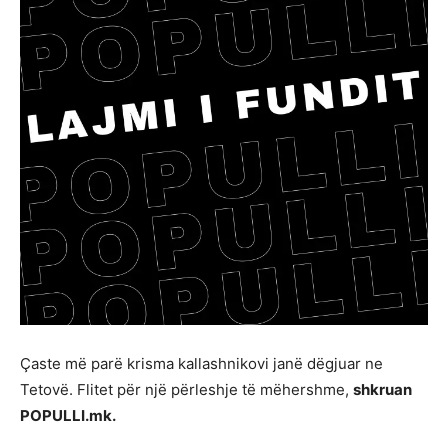
Çaste më parë krisma kallashnikovi janë dëgjuar ne
Tetovë. Flitet për një përleshje të mëhershme,
shkruan
POPULLI.mk.