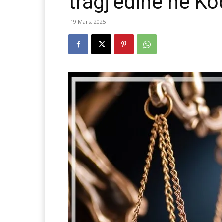
tragj’edinë në K
19 Mars, 2025