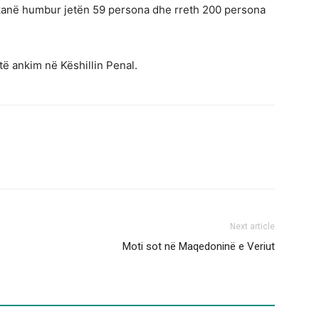
in kanë humbur jetën 59 persona dhe rreth 200 persona
ë ankim në Këshillin Penal.
Next article
Moti sot në Maqedoninë e Veriut