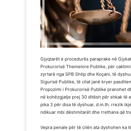
Gjyqtarët e procedurës paraprake në Gjyk
Prokurorisë Themelore Publike, për caktimi
zyrtarë nga SPB Shtip dhe Koçani, të dysh
Sigurisë Publike, të cilat janë kryer pasdit
Propozimi i Prokurorisë Publike pranohet d
në kohëzgjatje prej 30 ditësh për shkak të ek
pika 3 për disa të dyshuar, d.m.th. rrezik i
ndikuar mbi dëshmitarët dhe rrethana që tre
Vepra penale për të cilën ata dyshohen ka t