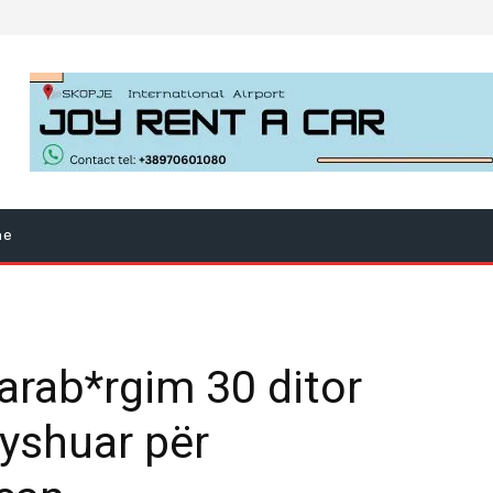
ne
arab*rgim 30 ditor
dyshuar për