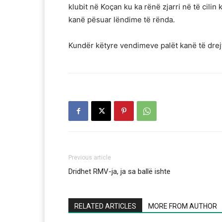
klubit në Koçan ku ka rënë zjarri në të cil
kanë pësuar lëndime të rënda.
Kundër këtyre vendimeve palët kanë të drejt
Previous article
Dridhet RMV-ja, ja sa ballë ishte
RELATED ARTICLES
MORE FROM AUTHOR