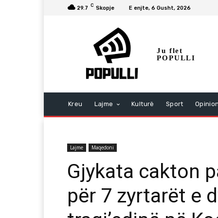
C
29.7
Skopje
E enjte, 6 Gusht, 2026
Ju flet
POPULLI
Kreu
Lajme
Kulturë
Sport
Opinio
Lajme
Maqedoni
Gjykata cakton p
për 7 zyrtarët e 