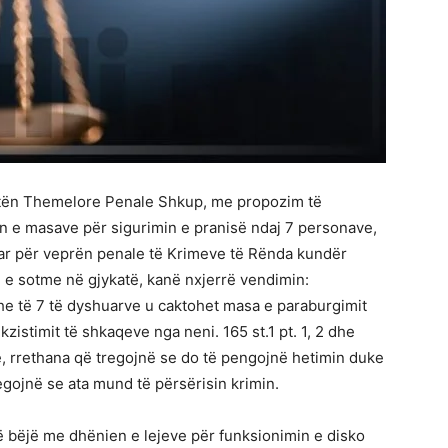
atën Themelore Penale Shkup, me propozim të
n e masave për sigurimin e pranisë ndaj 7 personave,
uar për veprën penale të Krimeve të Rënda kundër
en e sotme në gjykatë, kanë nxjerrë vendimin:
he të 7 të dyshuarve u caktohet masa e paraburgimit
zistimit të shkaqeve nga neni. 165 st.1 pt. 1, 2 dhe
kje, rrethana që tregojnë se do të pengojnë hetimin duke
gojnë se ata mund të përsërisin krimin.
ë bëjë me dhënien e lejeve për funksionimin e disko