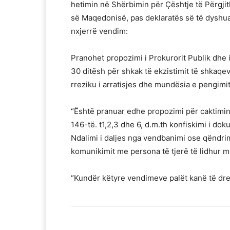
hetimin në Shërbimin për Çështje të Përgj
së Maqedonisë, pas deklaratës së të dyshuari
nxjerrë vendim:
Pranohet propozimi i Prokurorit Publik dhe 
30 ditësh për shkak të ekzistimit të shkaqev
rreziku i arratisjes dhe mundësia e pengimi
“Është pranuar edhe propozimi për caktimin e
146-të. t1,2,3 dhe 6, d.m.th konfiskimi i doku
Ndalimi i daljes nga vendbanimi ose qëndrimi
komunikimit me persona të tjerë të lidhur 
“Kundër këtyre vendimeve palët kanë të drej