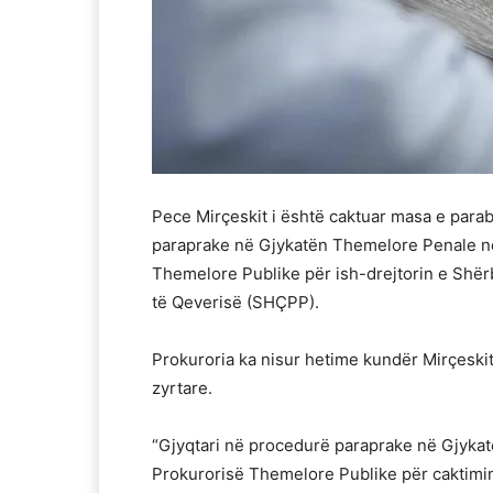
Pece Mirçeskit i është caktuar masa e parabu
paraprake në Gjykatën Themelore Penale n
Themelore Publike për ish-drejtorin e Shër
të Qeverisë (SHÇPP).
Prokuroria ka nisur hetime kundër Mirçeski
zyrtare.
“Gjyqtari në procedurë paraprake në Gjyk
Prokurorisë Themelore Publike për caktimin