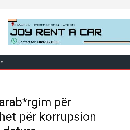
ne
arab*rgim për
het për korrupsion