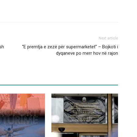
Next article
esh
“E premtja e zezë për supermarketet” – Bojkoti i
dyqaneve po merr hov në rajon