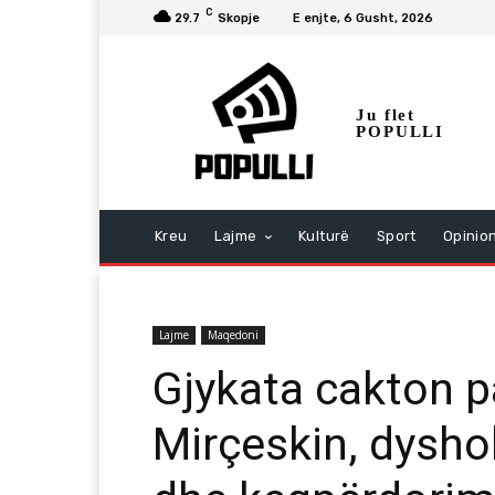
C
29.7
Skopje
E enjte, 6 Gusht, 2026
Ju flet
POPULLI
Kreu
Lajme
Kulturë
Sport
Opinio
Lajme
Maqedoni
Gjykata cakton p
Mirçeskin, dysho