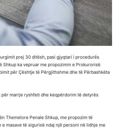
rgimit prej 30 ditësh, pasi gjyqtari i procedurës
ë Shkup ka vepruar me propozimin e Prokurorisë
bimit për Çështje të Përgjithshme dhe të Përbashkëta
t për marrje ryshfeti dhe keqpërdorim të detyrës
atën Themelore Penale Shkup, me propozim të
 e masave të sigurisë ndaj një personi në lidhje me