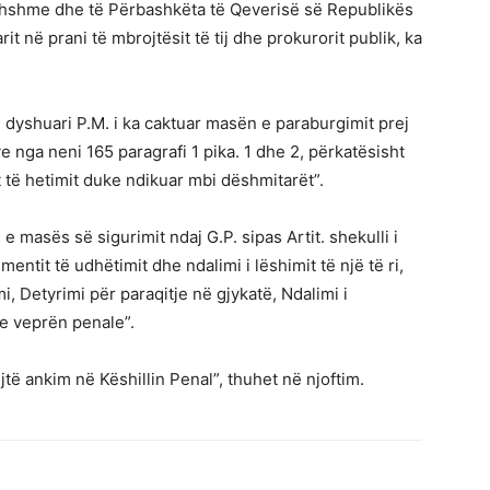
ithshme dhe të Përbashkëta të Qeverisë së Republikës
t në prani të mbrojtësit të tij dhe prokurorit publik, ka
i dyshuari P.M. i ka caktuar masën e paraburgimit prej
e nga neni 165 paragrafi 1 pika. 1 dhe 2, përkatësisht
t të hetimit duke ndikuar mbi dëshmitarët”.
 masës së sigurimit ndaj G.P. sipas Artit. shekulli i
mentit të udhëtimit dhe ndalimi i lëshimit të një të ri,
, Detyrimi për paraqitje në gjykatë, Ndalimi i
me veprën penale”.
të ankim në Këshillin Penal”, thuhet në njoftim.