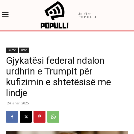
Ju flet
POPULLI
Lajme
Botë
Gjykatësi federal ndalon
urdhrin e Trumpit për
kufizimin e shtetësisë me
lindje
24 Janar, 2025