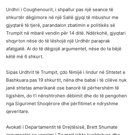
Urdhri i Coughenourit, i shpallur pas një seance të
shkurtër dëgjimore në një Sallë gjyqi të mbushur me
gjyqtarë të tjerë, parandalon zbatimin e politikës së
Trumpit në mbarë vendin për 14 ditë. Ndërkohë, gjyqtari
shqyrton nëse do të lëshojë një Urdhër paraprak
afatgjatë. Ai do të dëgjojë argumentet, nëse do ta bëjë
këtë më 6 shkurt.
Sipas Urdhrit të Trumpit, çdo fëmijë i lindur në Shtetet e
Bashkuara pas 19 shkurtit, nëna dhe babai i të cilëve nuk
janë shtetas amerikanë ose banorë të përhershëm të
ligjshëm, do t’i nënshtrohen dëbimit dhe do të pengohen
nga Sigurimet Shoqërore dhe përfitimet e ndryshme
qeveritare.
Avokati i Departamentit të Drejtësisë, Brett Shumate
argumentoi se veprimi i Trumpit ishte kushtetues dhe