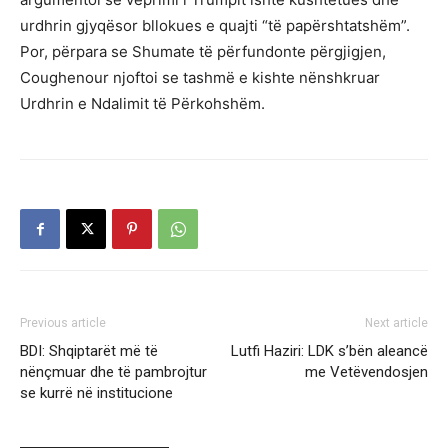
urdhrin gjyqësor bllokues e quajti “të papërshtatshëm”.
Por, përpara se Shumate të përfundonte përgjigjen,
Coughenour njoftoi se tashmë e kishte nënshkruar
Urdhrin e Ndalimit të Përkohshëm.
Previous article
Next article
BDI: Shqiptarët më të
Lutfi Haziri: LDK s’bën aleancë
nënçmuar dhe të pambrojtur
me Vetëvendosjen
se kurrë në institucione