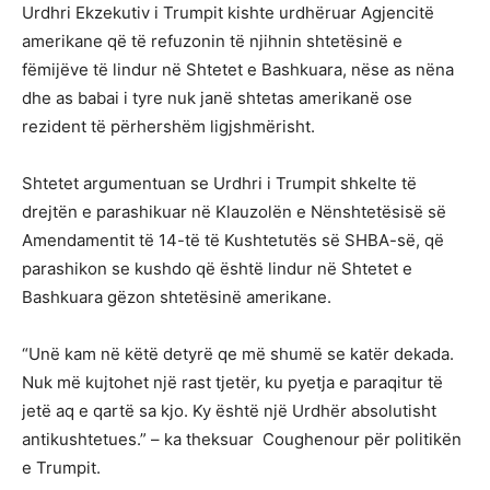
Urdhri Ekzekutiv i Trumpit kishte urdhëruar Agjencitë
amerikane që të refuzonin të njihnin shtetësinë e
fëmijëve të lindur në Shtetet e Bashkuara, nëse as nëna
dhe as babai i tyre nuk janë shtetas amerikanë ose
rezident të përhershëm ligjshmërisht.
Shtetet argumentuan se Urdhri i Trumpit shkelte të
drejtën e parashikuar në Klauzolën e Nënshtetësisë së
Amendamentit të 14-të të Kushtetutës së SHBA-së, që
parashikon se kushdo që është lindur në Shtetet e
Bashkuara gëzon shtetësinë amerikane.
“Unë kam në këtë detyrë qe më shumë se katër dekada.
Nuk më kujtohet një rast tjetër, ku pyetja e paraqitur të
jetë aq e qartë sa kjo. Ky është një Urdhër absolutisht
antikushtetues.” – ka theksuar Coughenour për politikën
e Trumpit.