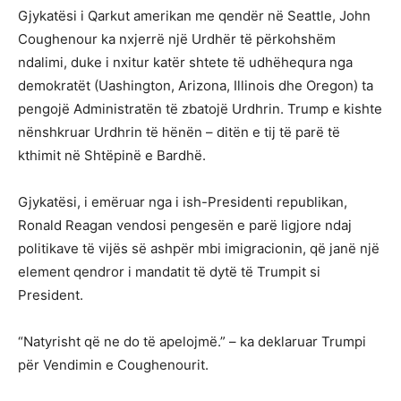
Gjykatësi i Qarkut amerikan me qendër në Seattle, John
Coughenour ka nxjerrë një Urdhër të përkohshëm
ndalimi, duke i nxitur katër shtete të udhëhequra nga
demokratët (Uashington, Arizona, Illinois dhe Oregon) ta
pengojë Administratën të zbatojë Urdhrin. Trump e kishte
nënshkruar Urdhrin të hënën – ditën e tij të parë të
kthimit në Shtëpinë e Bardhë.
Gjykatësi, i emëruar nga i ish-Presidenti republikan,
Ronald Reagan vendosi pengesën e parë ligjore ndaj
politikave të vijës së ashpër mbi imigracionin, që janë një
element qendror i mandatit të dytë të Trumpit si
President.
“Natyrisht që ne do të apelojmë.” – ka deklaruar Trumpi
për Vendimin e Coughenourit.