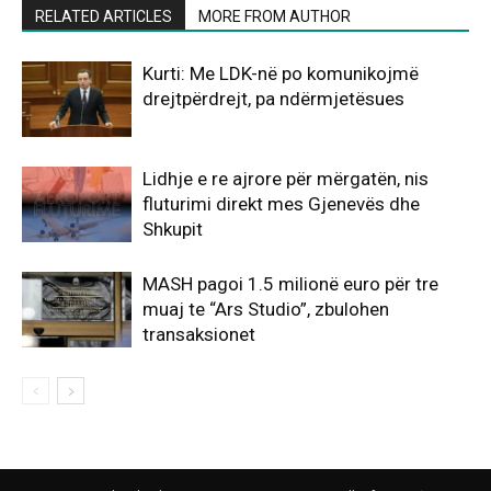
RELATED ARTICLES
MORE FROM AUTHOR
Kurti: Me LDK-në po komunikojmë
drejtpërdrejt, pa ndërmjetësues
Lidhje e re ajrore për mërgatën, nis
fluturimi direkt mes Gjenevës dhe
Shkupit
MASH pagoi 1.5 milionë euro për tre
muaj te “Ars Studio”, zbulohen
transaksionet