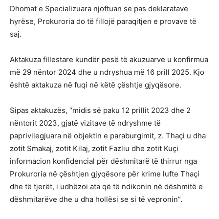
Dhomat e Specializuara njoftuan se pas deklaratave
hyrëse, Prokuroria do të fillojë paraqitjen e provave të
saj.
Aktakuza fillestare kundër pesë të akuzuarve u konfirmua
më 29 nëntor 2024 dhe u ndryshua më 16 prill 2025. Kjo
është aktakuza në fuqi në këtë çështje gjyqësore.
Sipas aktakuzës, “midis së paku 12 prillit 2023 dhe 2
nëntorit 2023, gjatë vizitave të ndryshme të
paprivilegjuara në objektin e paraburgimit, z. Thaçi u dha
zotit Smakaj, zotit Kilaj, zotit Fazliu dhe zotit Kuçi
informacion konfidencial për dëshmitarë të thirrur nga
Prokuroria në çështjen gjyqësore për krime lufte Thaçi
dhe të tjerët, i udhëzoi ata që të ndikonin në dëshmitë e
dëshmitarëve dhe u dha hollësi se si të vepronin”.