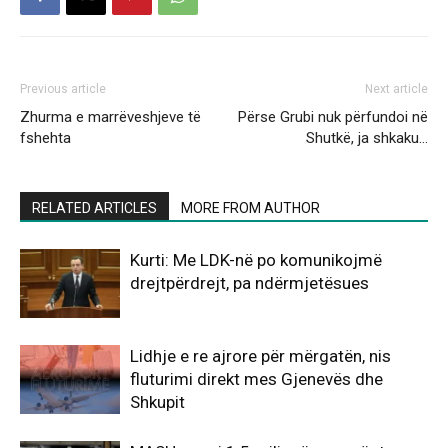
Previous article
Next article
Zhurma e marrëveshjeve të
Përse Grubi nuk përfundoi në
fshehta
Shutkë, ja shkaku…
RELATED ARTICLES
MORE FROM AUTHOR
Kurti: Me LDK-në po komunikojmë
drejtpërdrejt, pa ndërmjetësues
Lidhje e re ajrore për mërgatën, nis
fluturimi direkt mes Gjenevës dhe
Shkupit