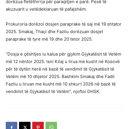
dorëzua fletëthirrja për paraqitjen e parë. Pesë të
akuzuarit u vetëdeklaruan të pafajshëm.
Prokuroria dorëzoi dosjen paraprake të saj më 19 shtator
2025. Smakaj, Thaçi dhe Fazliu dorëzuan dosjet
paraprake të tyre më 19 dhe 20 tetor 2025.
“Dosja e çështjes iu kalua për gjykim Gjykatësit të Vetëm
më 12 nëntor 2025. Isni Kilaj u lirua me kusht në Kosovë
për të dytën herë në bazë të vendimit të Gjykatësit të
Vetëm më 10 dhjetor 2025. Bashkim Smakaj dhe Fadil
Fazliu u liruan me kusht më 10 shkurt 2026 në bazë të
vendimit të Gjykatësit të Vetëm”, njoftoi DHSK.