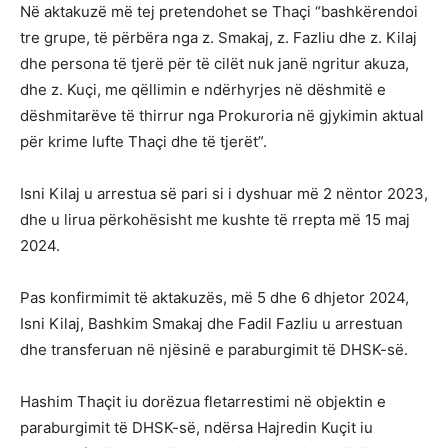
Në aktakuzë më tej pretendohet se Thaçi “bashkërendoi
tre grupe, të përbëra nga z. Smakaj, z. Fazliu dhe z. Kilaj
dhe persona të tjerë për të cilët nuk janë ngritur akuza,
dhe z. Kuçi, me qëllimin e ndërhyrjes në dëshmitë e
dëshmitarëve të thirrur nga Prokuroria në gjykimin aktual
për krime lufte Thaçi dhe të tjerët”.
Isni Kilaj u arrestua së pari si i dyshuar më 2 nëntor 2023,
dhe u lirua përkohësisht me kushte të rrepta më 15 maj
2024.
Pas konfirmimit të aktakuzës, më 5 dhe 6 dhjetor 2024,
Isni Kilaj, Bashkim Smakaj dhe Fadil Fazliu u arrestuan
dhe transferuan në njësinë e paraburgimit të DHSK-së.
Hashim Thaçit iu dorëzua fletarrestimi në objektin e
paraburgimit të DHSK-së, ndërsa Hajredin Kuçit iu