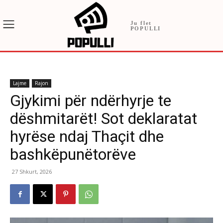
Ju flet
POPULLI
Lajme
Rajon
Gjykimi për ndërhyrje te
dëshmitarët! Sot deklaratat
hyrëse ndaj Thaçit dhe
bashkëpunëtorëve
27 Shkurt, 2026