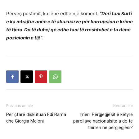
Përveç postimit, ka lënë edhe një koment:
“Deri tani Kurti
e ka mbajtur anën e të akuzuarve për korrupsion e krime
të tjera. Do të duhej që edhe tani të rreshtohet e ta dimë
pozicionin e tij!”.
Previous article
Next article
Për çfarë diskutuan Edi Rama
Imeri: Përgjegjësit e këtyre
dhe Giorgia Meloni
parollave nacionalsite a do të
thirren në përgjegjësi?