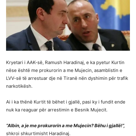
Kryetari i AAK-së, Ramush Haradinaj, e ka pyetur Kurtin
nëse është me prokurorin a me Mujecin, asamblistin e
LVV-së të arrestuar dje në Tiranë nën dyshimin për trafik
narkotikësh.
Ai i ka thënë Kurtit të bëhet i gjallë, pasi ky i fundit ende
nuk ka reaguar për arrestimin e Besnik Mujecit.
“Albin, a je me prokurorin a me Mujecin? Bëhu i gjallë!”,
shkroi shkurtimisht Haradinaj.