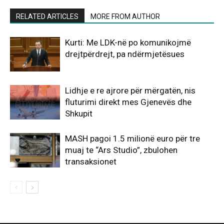
RELATED ARTICLES
MORE FROM AUTHOR
Kurti: Me LDK-në po komunikojmë
drejtpërdrejt, pa ndërmjetësues
Lidhje e re ajrore për mërgatën, nis
fluturimi direkt mes Gjenevës dhe
Shkupit
MASH pagoi 1.5 milionë euro për tre
muaj te “Ars Studio”, zbulohen
transaksionet