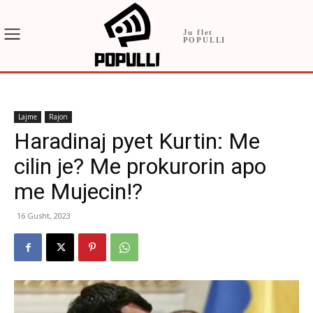
Ju flet
POPULLI
Lajme
Rajon
Haradinaj pyet Kurtin: Me
cilin je? Me prokurorin apo
me Mujecin!?
16 Gusht, 2023