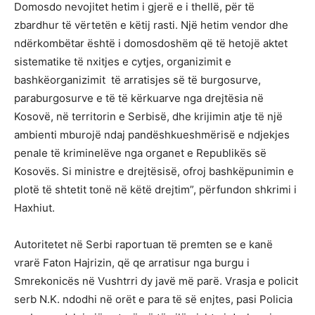
Domosdo nevojitet hetim i gjerë e i thellë, për të
zbardhur të vërtetën e këtij rasti. Një hetim vendor dhe
ndërkombëtar është i domosdoshëm që të hetojë aktet
sistematike të nxitjes e cytjes, organizimit e
bashkëorganizimit të arratisjes së të burgosurve,
paraburgosurve e të të kërkuarve nga drejtësia në
Kosovë, në territorin e Serbisë, dhe krijimin atje të një
ambienti mburojë ndaj pandëshkueshmërisë e ndjekjes
penale të kriminelëve nga organet e Republikës së
Kosovës. Si ministre e drejtësisë, ofroj bashkëpunimin e
plotë të shtetit tonë në këtë drejtim”, përfundon shkrimi i
Haxhiut.
Autoritetet në Serbi raportuan të premten se e kanë
vrarë Faton Hajrizin, që qe arratisur nga burgu i
Smrekonicës në Vushtrri dy javë më parë. Vrasja e policit
serb N.K. ndodhi në orët e para të së enjtes, pasi Policia