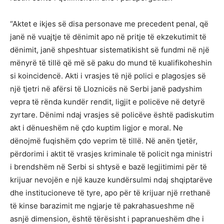
“Aktet e ikjes së disa personave me precedent penal, që
janë në vuajtje të dënimit apo në pritje të ekzekutimit të
dënimit, janë shpeshtuar sistematikisht së fundmi në një
mënyrë të tillë që më së paku do mund të kualifikoheshin
si koincidencë. Akti i vrasjes të një polici e plagosjes së
një tjetri në afërsi të Lloznicës në Serbi janë padyshim
vepra të rënda kundër rendit, ligjit e policëve në detyrë
zyrtare. Dënimi ndaj vrasjes së policëve është padiskutim
akt i dënueshëm në çdo kuptim ligjor e moral. Ne
dënojmë fuqishëm çdo veprim të tillë. Në anën tjetër,
përdorimi i aktit të vrasjes kriminale të policit nga ministri
i brendshëm në Serbi si shtysë e bazë legjitimimi për të
krijuar nevojën e një kauze kundërsulmi ndaj shqiptarëve
dhe institucioneve të tyre, apo për të krijuar një rrethanë
të kinse barazimit me ngjarje të pakrahasueshme në
asnjë dimension, është tërësisht i papranueshëm dhe i