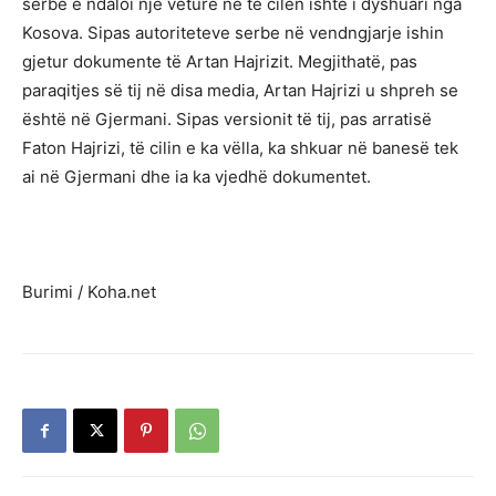
serbe e ndaloi një veturë në të cilën ishte i dyshuari nga
Kosova. Sipas autoriteteve serbe në vendngjarje ishin
gjetur dokumente të Artan Hajrizit. Megjithatë, pas
paraqitjes së tij në disa media, Artan Hajrizi u shpreh se
është në Gjermani. Sipas versionit të tij, pas arratisë
Faton Hajrizi, të cilin e ka vëlla, ka shkuar në banesë tek
ai në Gjermani dhe ia ka vjedhë dokumentet.
Burimi / Koha.net