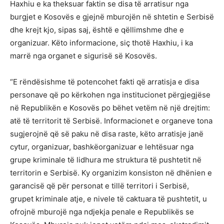
Haxhiu e ka theksuar faktin se disa të arratisur nga
burgjet e Kosovës e gjejnë mburojën në shtetin e Serbisë
dhe krejt kjo, sipas saj, është e qëllimshme dhe e
organizuar. Këto informacione, siç thotë Haxhiu, i ka
marrë nga organet e sigurisë së Kosovës.
“E rëndësishme të potencohet fakti që arratisja e disa
personave që po kërkohen nga institucionet përgjegjëse
në Republikën e Kosovës po bëhet vetëm në një drejtim:
atë të territorit të Serbisë. Informacionet e organeve tona
sugjerojnë që së paku në disa raste, këto arratisje janë
cytur, organizuar, bashkëorganizuar e lehtësuar nga
grupe kriminale të lidhura me struktura të pushtetit në
territorin e Serbisë. Ky organizim konsiston në dhënien e
garancisë që për personat e tillë territori i Serbisë,
grupet kriminale atje, e nivele të caktuara të pushtetit, u
ofrojnë mburojë nga ndjekja penale e Republikës se