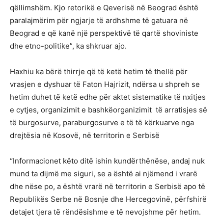
qëllimshëm. Kjo retorikë e Qeverisë në Beograd është
paralajmërim për ngjarje të ardhshme të gatuara në
Beograd e që kanë një perspektivë të qartë shoviniste
dhe etno-politike”, ka shkruar ajo.
Haxhiu ka bërë thirrje që të ketë hetim të thellë për
vrasjen e dyshuar të Faton Hajrizit, ndërsa u shpreh se
hetim duhet të ketë edhe për aktet sistematike të nxitjes
e cytjes, organizimit e bashkëorganizimit të arratisjes së
të burgosurve, paraburgosurve e të të kërkuarve nga
drejtësia në Kosovë, në territorin e Serbisë
“Informacionet këto ditë ishin kundërthënëse, andaj nuk
mund ta dijmë me siguri, se a është ai njëmend i vrarë
dhe nëse po, a është vrarë në territorin e Serbisë apo të
Republikës Serbe në Bosnje dhe Hercegovinë, përfshirë
detajet tjera të rëndësishme e të nevojshme për hetim.