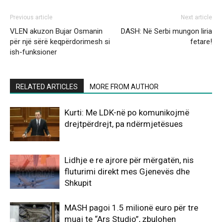
Previous article
Next article
VLEN akuzon Bujar Osmanin
DASH: Në Serbi mungon liria
për një sërë keqpërdorimesh si
fetare!
ish-funksioner
RELATED ARTICLES
MORE FROM AUTHOR
Kurti: Me LDK-në po komunikojmë
drejtpërdrejt, pa ndërmjetësues
Lidhje e re ajrore për mërgatën, nis
fluturimi direkt mes Gjenevës dhe
Shkupit
MASH pagoi 1.5 milionë euro për tre
muaj te “Ars Studio”, zbulohen