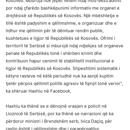
Kosovës. Mburoja nuk jepet vetëm ndaj mos-ekstradimit
por ndaj çfarëdo bashkëpunimi informativ me organet e
drejtësisë së Republikës së Kosovës. Një mbështetje e
tillë është padyshim e qëllimshme, e organizuar dhe e
lidhur me qëllimin për të dëmtuar rendin publik,
kushtetues e ligjor të Republikës së Kosovës. Ofrimi i
territorit të Serbisë si mburojë ndaj ndjekjes së organeve
penale të Republikës tonë i shërben krimit dhe
kontribuon hapur cenimit të stabilitetit institucional e
ligjor të Republikës së Kosovës. Shpeshtimi sistematik i
këtyre rasteve në këtë periudhë nuk ka asnjë kuptim
tjetër përpos qëllimit politik agresiv të fqinjit tonë verior”,
ka shkruar Haxhiu në Facebook.
Haxhiu ka thënë se e dënojnë vrasjen e policit në
Lloznicë të Serbisë, por ka thënë se narracioni që ka
përdorur ministri i Brendshëm serb, Ivica Daçiq, për
rastin është i qëllimshëm dhe i parapërgatitur.