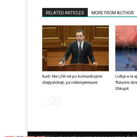
RELATED ARTICLES
MORE FROM AUTHOR
Kurti: Me LDK-në po komunikojmë
Lidhje e re 
drejtpërdrejt, pa ndërmjetësues
fluturimi di
Shkupit