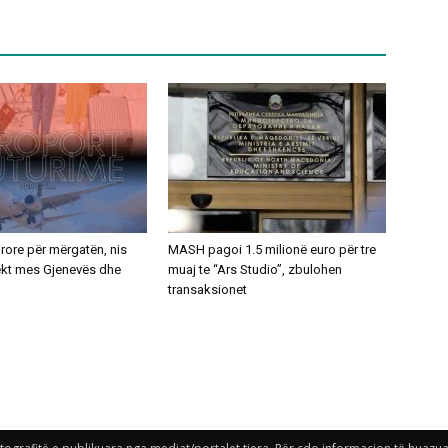
ajrore për mërgatën, nis
MASH pagoi 1.5 milionë euro për tre
rekt mes Gjenevës dhe
muaj te “Ars Studio”, zbulohen
transaksionet