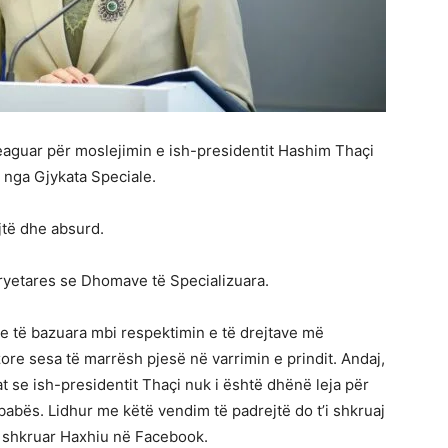
reaguar për moslejimin e ish-presidentit Hashim Thaçi
j nga Gjykata Speciale.
jtë dhe absurd.
kryetares se Dhomave të Specializuara.
 e të bazuara mbi respektimin e të drejtave më
re sesa të marrësh pjesë në varrimin e prindit. Andaj,
 se ish-presidentit Thaçi nuk i është dhënë leja për
babës. Lidhur me këtë vendim të padrejtë do t’i shkruaj
a shkruar Haxhiu në Facebook.