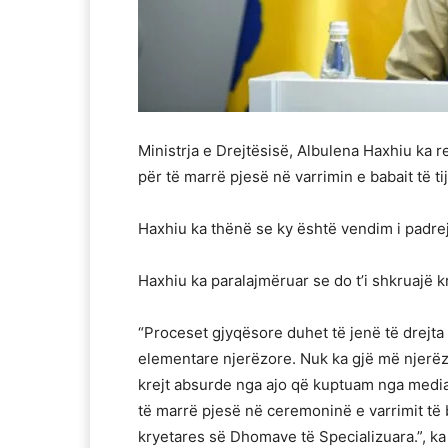
Ministrja e Drejtësisë, Albulena Haxhiu ka 
për të marrë pjesë në varrimin e babait të ti
Haxhiu ka thënë se ky është vendim i padre
Haxhiu ka paralajmëruar se do t’i shkruajë 
“Proceset gjyqësore duhet të jenë të drejta
elementare njerëzore. Nuk ka gjë më njerëzo
krejt absurde nga ajo që kuptuam nga mediat
të marrë pjesë në ceremoninë e varrimit të 
kryetares së Dhomave të Specializuara.”, k