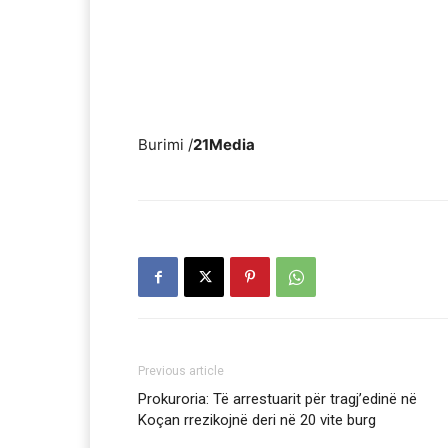
Burimi /
21Media
Previous article
Prokuroria: Të arrestuarit për tragj’edinë në
Koçan rrezikojnë deri në 20 vite burg