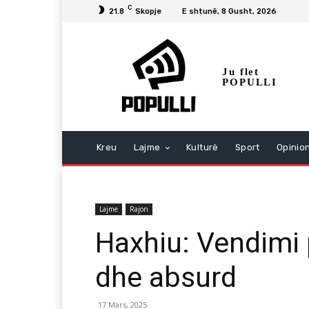
C
21.8
Skopje
E shtunë, 8 Gusht, 2026
Ju flet
POPULLI
Kreu
Lajme
Kulturë
Sport
Opinio
Lajme
Rajon
Haxhiu: Vendimi 
dhe absurd
17 Mars, 2025