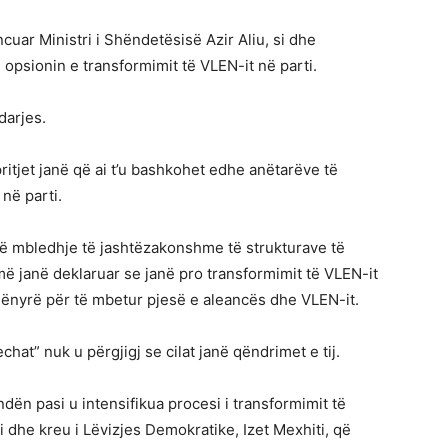
uar Ministri i Shëndetësisë Azir Aliu, si dhe
opsionin e transformimit të VLEN-it në parti.
darjes.
itjet janë që ai t’u bashkohet edhe anëtarëve të
në parti.
një mbledhje të jashtëzakonshme të strukturave të
hmë janë deklaruar se janë pro transformimit të VLEN-it
 mënyrë për të mbetur pjesë e aleancës dhe VLEN-it.
t” nuk u përgjigj se cilat janë qëndrimet e tij.
dën pasi u intensifikua procesi i transformimit të
 dhe kreu i Lëvizjes Demokratike, Izet Mexhiti, që