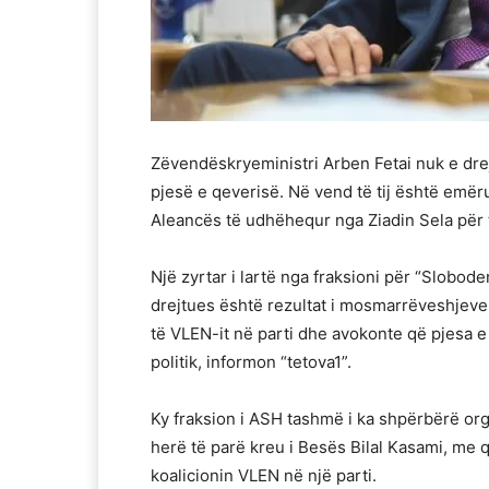
Zëvendëskryeministri Arben Fetai nuk e drejt
pjesë e qeverisë. Në vend të tij është emërua
Aleancës të udhëhequr nga Ziadin Sela për 
Një zyrtar i lartë nga fraksioni për “Slobode
drejtues është rezultat i mosmarrëveshjeve
të VLEN-it në parti dhe avokonte që pjesa e
politik, informon “tetova1”.
Ky fraksion i ASH tashmë i ka shpërbërë org
herë të parë kreu i Besës Bilal Kasami, me q
koalicionin VLEN në një parti.