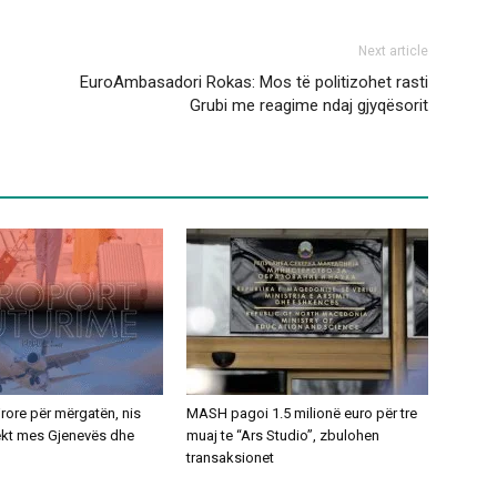
Next article
EuroAmbasadori Rokas: Mos të politizohet rasti
Grubi me reagime ndaj gjyqësorit
ajrore për mërgatën, nis
MASH pagoi 1.5 milionë euro për tre
rekt mes Gjenevës dhe
muaj te “Ars Studio”, zbulohen
transaksionet