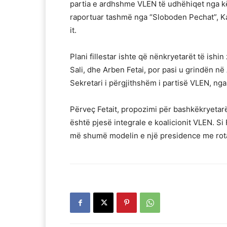
partia e ardhshme VLEN të udhëhiqet nga kë
raportuar tashmë nga “Sloboden Pechat”, K
it.
Plani fillestar ishte që nënkryetarët të ish
Sali, dhe Arben Fetai, por pasi u grindën në 
Sekretari i përgjithshëm i partisë VLEN, nga
Përveç Fetait, propozimi për bashkëkryetarë 
është pjesë integrale e koalicionit VLEN. Si
më shumë modelin e një presidence me rota