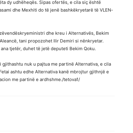
ta dy udhëheqës. Sipas ofertës, e cila siç është
asami dhe Mexhiti do të jenë bashkëkryetarë të VLEN-
in zëvendëskryeministri dhe kreu i Alternativës, Bekim
Aleancë, tani propozohet Ilir Demiri si nënkryetar.
 ana tjetër, duhet të jetë deputeti Bekim Qoku.
gjithashtu nuk u pajtua me partinë Alternativa, e cila
 Fetai ashtu edhe Alternativa kanë mbrojtur gjithnjë e
cion me partinë e ardhshme./tetova1/