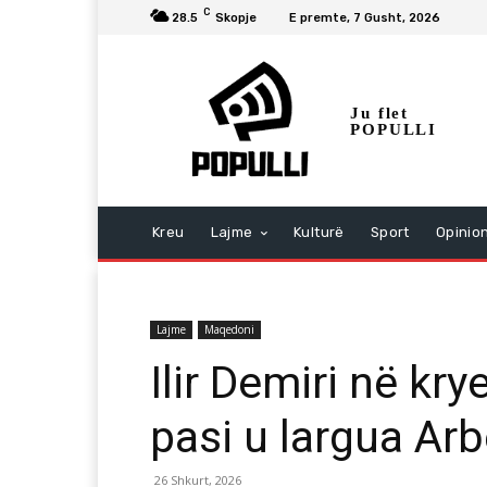
C
28.5
Skopje
E premte, 7 Gusht, 2026
Ju flet
POPULLI
Kreu
Lajme
Kulturë
Sport
Opinio
Lajme
Maqedoni
Ilir Demiri në kry
pasi u largua Arb
26 Shkurt, 2026