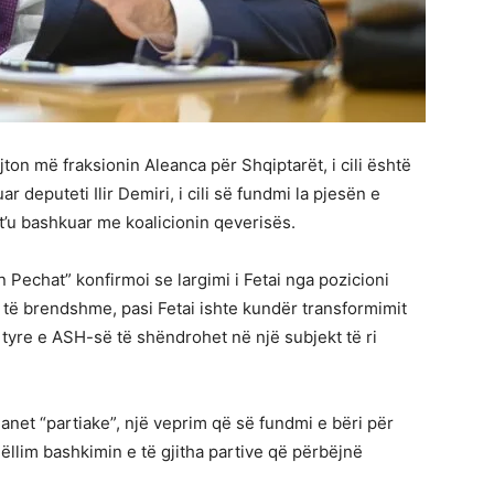
on më fraksionin Aleanca për Shqiptarët, i cili është
r deputeti Ilir Demiri, i cili së fundmi la pjesën e
t’u bashkuar me koalicionin qeverisës.
n Pechat” konfirmoi se largimi i Fetai nga pozicioni
 të brendshme, pasi Fetai ishte kundër transformimit
 tyre e ASH-së të shëndrohet në një subjekt të ri
anet “partiake”, një veprim që së fundmi e bëri për
ëllim bashkimin e të gjitha partive që përbëjnë