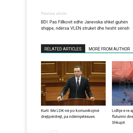
Previous article
BDI: Pas Fillkovit edhe Janevska shkel gjuhën
shqipe, ndërsa VLEN struket dhe hesht sërish
RELATED ARTICLES
MORE FROM AUTHOR
Kurti: Me LDK-në po komunikojmë
Lidhje e re 
drejtpërdrejt, pa ndërmjetësues
fluturimi di
Shkupit