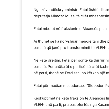
Nga zëvendëskryeministri Fetai është distanc
deputetja Mimoza Musa, të cilët mbështesin 
Fetai mbetet në fraksionin e Aleancës pas n
Ai thuhet se ka ndryshuar mendje tani dhe pr
partisë që janë pro transformimit të VLEN-it 
Në këtë drejtim, Fetai për sonte ka thirrur 
partisë. Por anëtarët e partisë, të cilët tas
në parti, thonë se Fetai tani po kërkon një
Fetai për median maqedonase “Sloboden Pecha
Keqkuptimet në këtë fraksion të Aleancës lin
VLEN-it në parti, pra pas ofertës nga Kasami