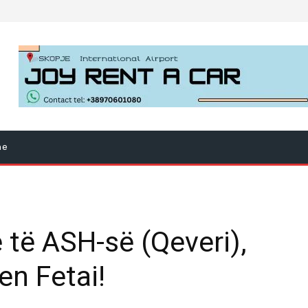
ne
e të ASH-së (Qeveri),
en Fetai!