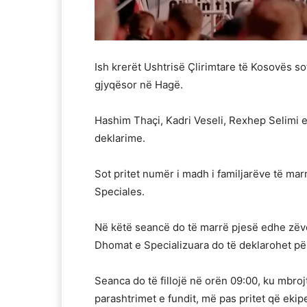
Ish krerët Ushtrisë Çlirimtare të Kosovës so
gjyqësor në Hagë.
Hashim Thaçi, Kadri Veseli, Rexhep Selimi e
deklarime.
Sot pritet numër i madh i familjarëve të ma
Speciales.
Në këtë seancë do të marrë pjesë edhe zëven
Dhomat e Specializuara do të deklarohet pë
Seanca do të fillojë në orën 09:00, ku mbroj
parashtrimet e fundit, më pas pritet që ekip