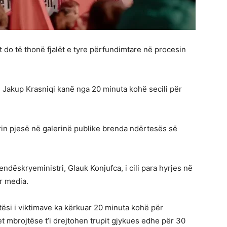
t do të thonë fjalët e tyre përfundimtare në procesin
 Jakup Krasniqi kanë nga 20 minuta kohë secili për
rrin pjesë në galerinë publike brenda ndërtesës së
dëskryeministri, Glauk Konjufca, i cili para hyrjes në
r media.
tësi i viktimave ka kërkuar 20 minuta kohë për
et mbrojtëse t’i drejtohen trupit gjykues edhe për 30