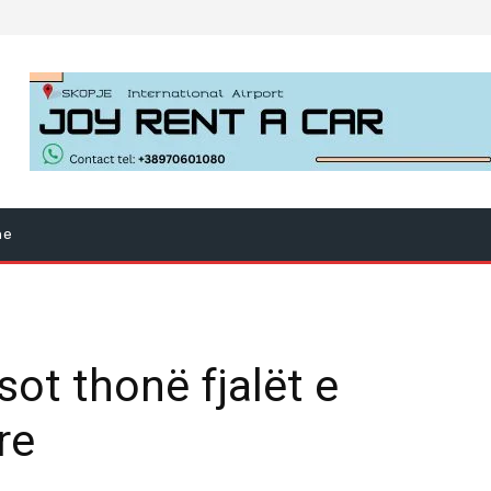
ne
sot thonë fjalët e
re