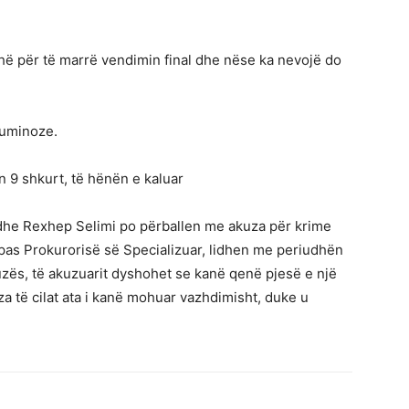
kohë për të marrë vendimin final dhe nëse ka nevojë do
luminoze.
 9 shkurt, të hënën e kaluar
 dhe Rexhep Selimi po përballen me akuza për krime
sipas Prokurorisë së Specializuar, lidhen me periudhën
uzës, të akuzuarit dyshohet se kanë qenë pjesë e një
a të cilat ata i kanë mohuar vazhdimisht, duke u