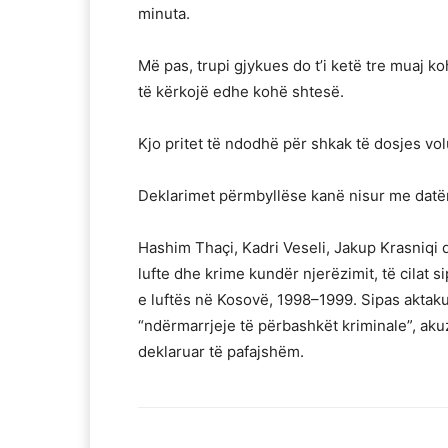
minuta.
Më pas, trupi gjykues do t’i ketë tre muaj 
të kërkojë edhe kohë shtesë.
Kjo pritet të ndodhë për shkak të dosjes vo
Deklarimet përmbyllëse kanë nisur me datën
Hashim Thaçi, Kadri Veseli, Jakup Krasniqi
lufte dhe krime kundër njerëzimit, të cilat 
e luftës në Kosovë, 1998–1999. Sipas aktak
“ndërmarrjeje të përbashkët kriminale”, akuz
deklaruar të pafajshëm.