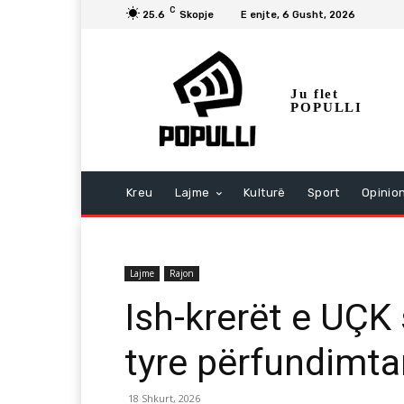
C
25.6
Skopje
E enjte, 6 Gusht, 2026
Ju flet
POPULLI
Kreu
Lajme
Kulturë
Sport
Opinio
Lajme
Rajon
Ish-krerët e UÇK 
tyre përfundimta
18 Shkurt, 2026