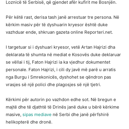
Loznicë të Serbisë, që gjendet afër kufirit me Bosnjën.
Për këtë rast, derisa tash janë arrestuar tre persona. Në
kërkim masiv për të dyshuarin kryesor është duke
vazhduar ende, shkruan gazeta online Reporteri.net.
I targetuar si i dyshuari kryesor, vetë Artan Hajrizi dha
deklarata të shumta në mediat e Kosovës duke deklaruar
se vëllai i tij, Faton Hajrizi ia ka vjedhur dokumentet
personale. Faton Hajrizi, i cili dy javë më parë u arratis
nga Burgu i Smrekonicës, dyshohet se qëndron pas
vrasjes së një polici dhe plagosjes së një tjetri.
Kërkimi për autorin po vazhdon edhe sot. Në bregun e
majtë dhe të djathtë të Drinës janë duke u bërë kërkime
masive,
sipas mediave
në Serbi dhe janë përfshirë
helikopterë dhe dronë.