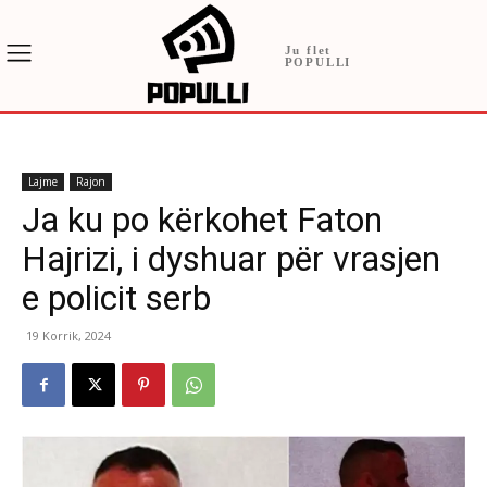
Ju flet
POPULLI
Lajme
Rajon
Ja ku po kërkohet Faton
Hajrizi, i dyshuar për vrasjen
e policit serb
19 Korrik, 2024