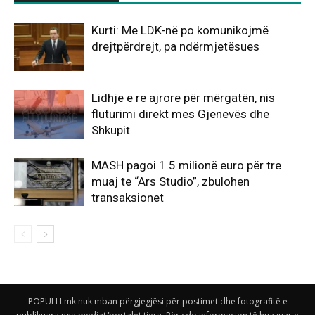
Kurti: Me LDK-në po komunikojmë
drejtpërdrejt, pa ndërmjetësues
Lidhje e re ajrore për mërgatën, nis
fluturimi direkt mes Gjenevës dhe
Shkupit
MASH pagoi 1.5 milionë euro për tre
muaj te “Ars Studio”, zbulohen
transaksionet
POPULLI.mk nuk mban përgjegjësi për postimet dhe fotografitë e