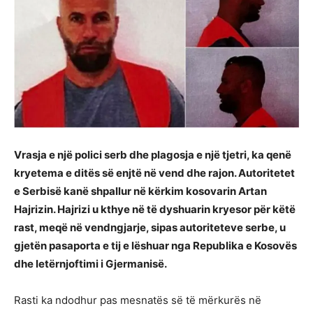
Vrasja e një polici serb dhe plagosja e një tjetri, ka qenë
kryetema e ditës së enjtë në vend dhe rajon. Autoritetet
e Serbisë kanë shpallur në kërkim kosovarin Artan
Hajrizin. Hajrizi u kthye në të dyshuarin kryesor për këtë
rast, meqë në vendngjarje, sipas autoriteteve serbe, u
gjetën pasaporta e tij e lëshuar nga Republika e Kosovës
dhe letërnjoftimi i Gjermanisë.
Rasti ka ndodhur pas mesnatës së të mërkurës në