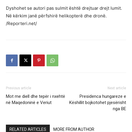
Dyshohet se autori pas sulmit është drejtuar drejt lumit.
Në kërkim janë përfshirë helikopterë dhe dronë.
/Reporteri.net/
Previous article
Next article
Mot me diell dhe tepër i nxehtë
Presidenca hungareze e
në Maqedoninë e Veriut
Këshillit bojkotohet pjesërisht
nga BE
RELATED ARTICLES
MORE FROM AUTHOR