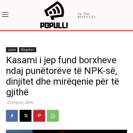
Ju flet
POPULLI
Lajme
Maqedoni
Kasami i jep fund borxheve
ndaj punëtorëve të NPK-së,
dinjitet dhe mirëqenie për të
gjithë
25 Dhjetor, 2024