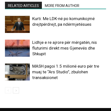
RELATED ARTICLES
MORE FROM AUTHOR
Kurti: Me LDK-në po komunikojmë
drejtpërdrejt, pa ndërmjetësues
Lidhje e re ajrore për mërgatën, nis
fluturimi direkt mes Gjenevës dhe
Shkupit
MASH pagoi 1.5 milionë euro për tre
muaj te “Ars Studio”, zbulohen
transaksionet