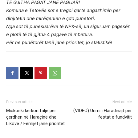
TË GJITHA PAGAT JANË PAGUAR!
Komuna e Tetovës sot e tregoi qartë angazhimin për
dinjitetin dhe mirëqenien e çdo punëtori.
Nga sot të punësuarëve të NPK-së, ua siguruam pagesën
e plotë të të gjitha 4 pagave të mbetura.
Për ne punëtorët tanë janë prioritet, jo statistikë!
Previous article
Next article
Mickoski kërkon falje për
(VIDEO) Urimi i Haradinajt për
çerdhen në Haraçinë dhe
festat e fundvitit
Likovë / Fëmijët janë prioritet