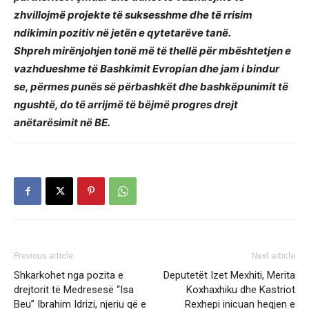
zhvillojmë projekte të suksesshme dhe të rrisim
ndikimin pozitiv në jetën e qytetarëve tanë.
Shpreh mirënjohjen tonë më të thellë për mbështetjen e
vazhdueshme të Bashkimit Evropian dhe jam i bindur
se, përmes punës së përbashkët dhe bashkëpunimit të
ngushtë, do të arrijmë të bëjmë progres drejt
anëtarësimit në BE.
Previous article
Next article
Shkarkohet nga pozita e
Deputetët Izet Mexhiti, Merita
drejtorit të Medresesë “Isa
Koxhaxhiku dhe Kastriot
Beu” Ibrahim Idrizi, njeriu që e
Rexhepi inicuan heqjen e