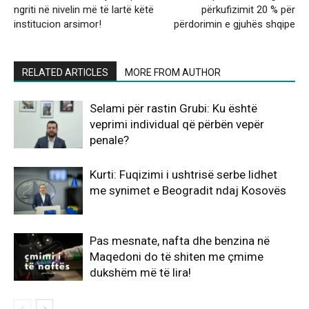
ngriti në nivelin më të lartë këtë
përkufizimit 20 % për
institucion arsimor!
përdorimin e gjuhës shqipe
RELATED ARTICLES
MORE FROM AUTHOR
Selami për rastin Grubi: Ku është
veprimi individual që përbën vepër
penale?
Kurti: Fuqizimi i ushtrisë serbe lidhet
me synimet e Beogradit ndaj Kosovës
Pas mesnate, nafta dhe benzina në
Maqedoni do të shiten me çmime
dukshëm më të lira!