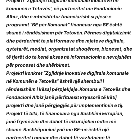
Projekti “Zgjidhjet digjitale komunale inovative në
komunën e Tetovës”, në partneritet me Fondacionin
Albiz, dhe e mbështetur financiarisht si pjesë e
programit “BE për Komunat” financuar nga BE është
shumë i rëndësishëm për Tetovën. Përmes digjitalizimit
dhe përdorimit të platformave dhe mjeteve digjitale,
qytetarët, mediat, organizatat shoqërore, bizneset, dhe
të tjerët do të kenë akses në informacionin e nevojshëm
për proceset dhe shërbimet.
Projekti konkret “Zgjidhje inovative digjitale komunale
në Komunën e Tetovës” është një shembull i
rëndësishëm i kësaj përpjekjeje. Komuna e Tetovës dhe
Fondacioni Albiz janë përfituesit kryesorë të këtij
projekti dhe janë përgjegjës për implementimin e tij.
Projekt të tilla, të financuara nga Bashkimi Evropian,
janë frymëzim dhe duhet të inkurajohen edhe më
shumë. Bashkëpunimi ynë me BE-në është një
partneritet i çmuar dhe duhet të vazhdojmë të