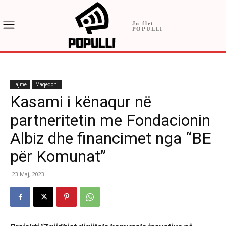
Ju flet
POPULLI
Lajme
Maqedoni
Kasami i kënaqur në
partneritetin me Fondacionin
Albiz dhe financimet nga “BE
për Komunat”
23 Maj, 2023