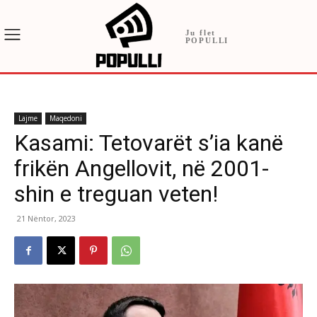
Ju flet
POPULLI
Lajme
Maqedoni
Kasami: Tetovarët s’ia kanë
frikën Angellovit, në 2001-
shin e treguan veten!
21 Nëntor, 2023