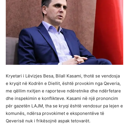
Kryetari i Lëvizjes Besa, Bilall Kasami, thotë se vendosja
e kryqit në Kodrën e Diellit, është provokim nga Qeveria,
me qëllim nxitjen e raporteve ndëretnike dhe ndërfetare
dhe inspekimin e konflikteve. Kasami në një prononcim
për gazetën LAJM, tha se kryqi është vendosur pa lejen e
komunës, ndërsa provokimet e eksponentëve të
Qeverisë nuk i frikësojnë aspak tetovarët.