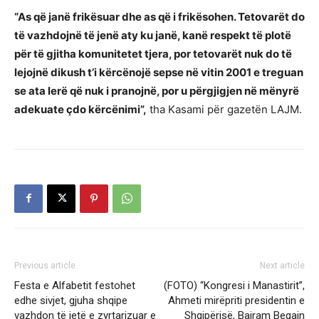
“As që janë frikësuar dhe as që i frikësohen. Tetovarët do
të vazhdojnë të jenë aty ku janë, kanë respekt të plotë
për të gjitha komunitetet tjera, por tetovarët nuk do të
lejojnë dikush t’i kërcënojë sepse në vitin 2001 e treguan
se ata lerë që nuk i pranojnë, por u përgjigjen në mënyrë
adekuate çdo kërcënimi”,
tha Kasami për gazetën LAJM.
Previous article
Next article
Festa e Alfabetit festohet
(FOTO) “Kongresi i Manastirit”,
edhe sivjet, gjuha shqipe
Ahmeti mirëpriti presidentin e
vazhdon të jetë e zyrtarizuar e
Shqipërisë, Bajram Begajn