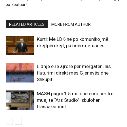
pa zbatuar!
RELATED ARTICLES
MORE FROM AUTHOR
Kurti: Me LDK-në po komunikojmë
drejtpërdrejt, pa ndërmjetësues
Lidhje e re ajrore për mërgatën, nis
fluturimi direkt mes Gjenevës dhe
Shkupit
MASH pagoi 1.5 milionë euro për tre
muaj te “Ars Studio”, zbulohen
transaksionet