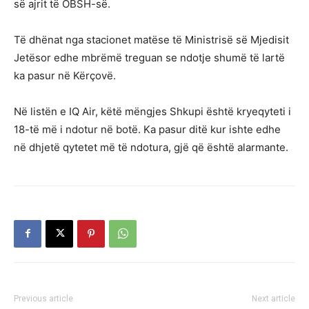
së ajrit të OBSH-së.
Të dhënat nga stacionet matëse të Ministrisë së Mjedisit
Jetësor edhe mbrëmë treguan se ndotje shumë të lartë
ka pasur në Kërçovë.
Në listën e IQ Air, këtë mëngjes Shkupi është kryeqyteti i
18-të më i ndotur në botë. Ka pasur ditë kur ishte edhe
në dhjetë qytetet më të ndotura, gjë që është alarmante.
Previous article
Next article