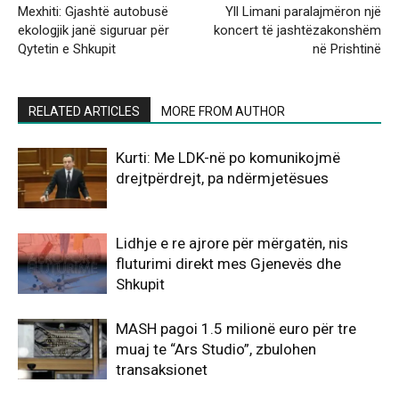
Mexhiti: Gjashtë autobusë
Yll Limani paralajmëron një
ekologjik janë siguruar për
koncert të jashtëzakonshëm
Qytetin e Shkupit
në Prishtinë
RELATED ARTICLES
MORE FROM AUTHOR
Kurti: Me LDK-në po komunikojmë
drejtpërdrejt, pa ndërmjetësues
Lidhje e re ajrore për mërgatën, nis
fluturimi direkt mes Gjenevës dhe
Shkupit
MASH pagoi 1.5 milionë euro për tre
muaj te “Ars Studio”, zbulohen
transaksionet