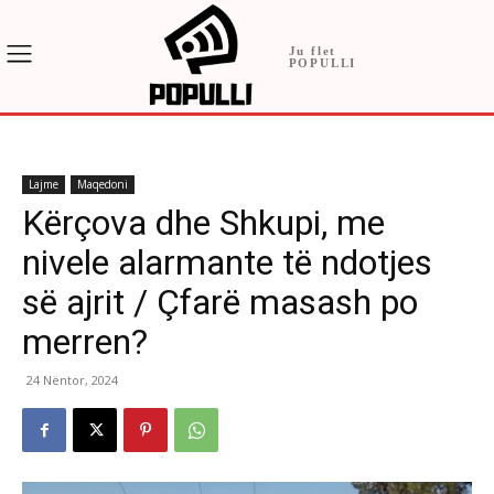
Ju flet
POPULLI
Lajme
Maqedoni
Kërçova dhe Shkupi, me
nivele alarmante të ndotjes
së ajrit / Çfarë masash po
merren?
24 Nëntor, 2024