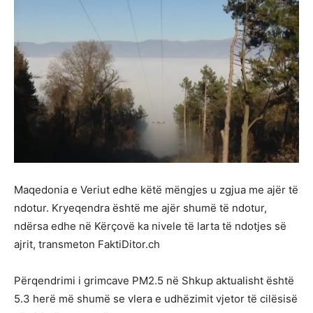
Maqedonia e Veriut edhe këtë mëngjes u zgjua me ajër të
ndotur. Kryeqendra është me ajër shumë të ndotur,
ndërsa edhe në Kërçovë ka nivele të larta të ndotjes së
ajrit, transmeton FaktiDitor.ch
Përqendrimi i grimcave PM2.5 në Shkup aktualisht është
5.3 herë më shumë se vlera e udhëzimit vjetor të cilësisë