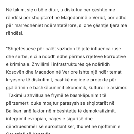
Në takim, siç u bë e ditur, u diskutua për çështje me
rëndësi për shqiptarët në Maqedoninë e Veriut, por edhe
për marrëdhëniet ndërshtetërore, si dhe çështje tjera me
rëndësi.
“Shqetësuese për palët vazhdon të jetë influenca ruse
dhe serbe, e cila ndodh edhe përmes rrjeteve korruptive
e kriminale. Zhvillimi i infrastrukturës që ndërlidh
Kosovën dhe Maqedoninë Veriore ishte një ndër temat
kryesore të diskutimit, bashkë me ide e projekte për
gjallërimin e bashkëpunimit ekonomik, kulturor e arsimor.
Takimi u zhvillua në frymë të bashkëpunimit të
përzemërt, duke mbajtur parasysh se shqiptarët në
Ballkan janë faktor në mbështetje të demokratizimit,
integrimit evropian, paqes e sigurisë dhe
qëndrueshmërisë euroatlantike”, thuhet në njoftimin e