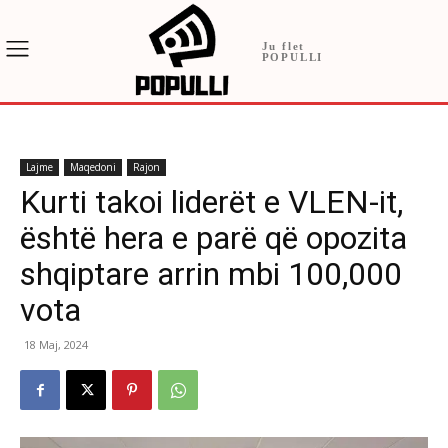
Ju flet
POPULLI
Lajme
Maqedoni
Rajon
Kurti takoi liderët e VLEN-it,
është hera e parë që opozita
shqiptare arrin mbi 100,000
vota
18 Maj, 2024