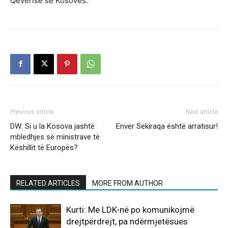
Qeverisë së Kosovës.
Previous article
Next article
DW: Si u la Kosova jashtë
Enver Sekiraqa është arratisur!
mbledhjes së ministrave të
Këshillit të Europës?
RELATED ARTICLES
MORE FROM AUTHOR
Kurti: Me LDK-në po komunikojmë
drejtpërdrejt, pa ndërmjetësues