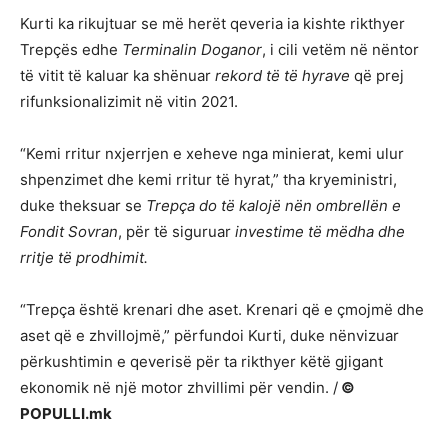
Kurti ka rikujtuar se më herët qeveria ia kishte rikthyer
Trepçës edhe
Terminalin Doganor
, i cili vetëm në nëntor
të vitit të kaluar ka shënuar
rekord të të hyrave
që prej
rifunksionalizimit në vitin 2021.
“Kemi rritur nxjerrjen e xeheve nga minierat, kemi ulur
shpenzimet dhe kemi rritur të hyrat,” tha kryeministri,
duke theksuar se
Trepça do të kalojë nën ombrellën e
Fondit Sovran
, për të siguruar
investime të mëdha dhe
rritje të prodhimit.
“Trepça është krenari dhe aset. Krenari që e çmojmë dhe
aset që e zhvillojmë,” përfundoi Kurti, duke nënvizuar
përkushtimin e qeverisë për ta rikthyer këtë gjigant
ekonomik në një motor zhvillimi për vendin. /
©
POPULLI.mk