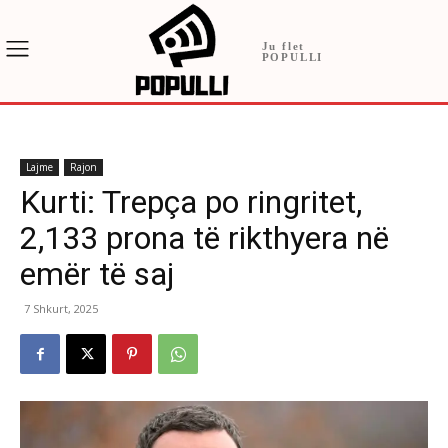
Ju flet
POPULLI
Lajme
Rajon
Kurti: Trepça po ringritet,
2,133 prona të rikthyera në
emër të saj
7 Shkurt, 2025