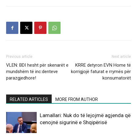
Previous article
Next article
VLEN: BDI hesht për skenarët e
KRRE detyron EVN Home të
mundshëm të inc:denteve
korrigjojë faturat e rrymës për
parazgjedhore!
konsumatorët
RELATED ARTICLES
MORE FROM AUTHOR
Lamallari: Nuk do të lejojmë agjenda që
cenojnë sigurinë e Shqipërisë